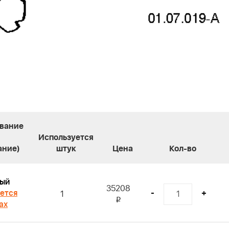
вание
Используется
ание)
штук
Цена
Кол-во
вый
35208
ется
-
+
1
i
ах