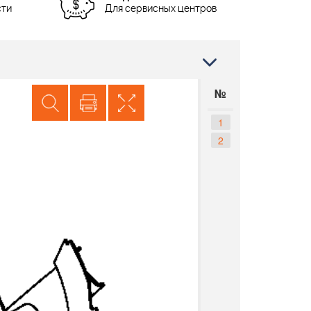
сти
Для сервисных центров
№
1
2