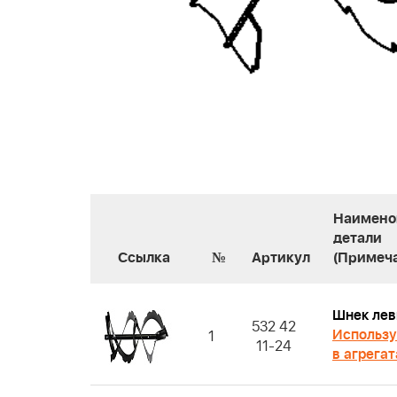
Наимено
детали
Ссылка
№
Артикул
(Примеч
Шнек ле
532 42
Использу
1
11-24
в агрегат