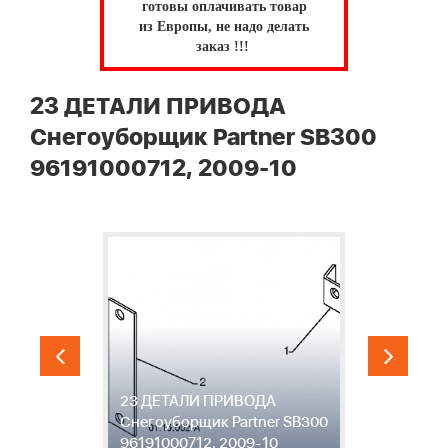
готовы оплачивать товар
из Европы, не надо делать
заказ !!!
23 ДЕТАЛИ ПРИВОДА
Снегоуборщик Partner SB300
96191000712, 2009-10
23 ДЕТАЛИ ПРИВОДА
2
00
Снегоуборщик Partner SB300
С
96191000712, 2009-10
9