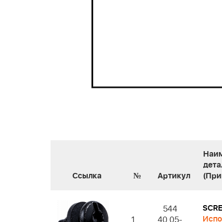
Наи
дета
Ссылка
№
Артикул
(При
SCR
544
Испо
1
40 05-