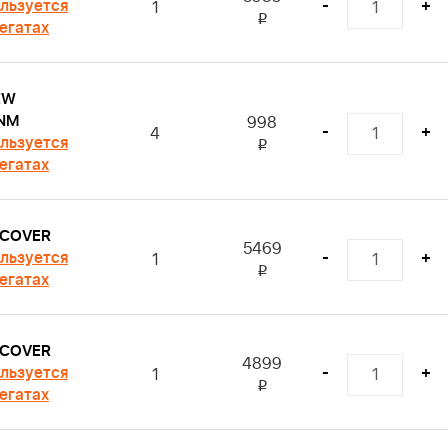
льзуется
-
+
1
i
регатах
EW
NM
998
-
+
4
льзуется
i
регатах
 COVER
5469
льзуется
-
+
1
i
регатах
 COVER
4899
льзуется
-
+
1
i
регатах