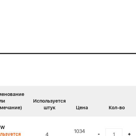
менование
ли
Используется
мечание)
штук
Цена
Кол-во
EW
1034
льзуется
-
+
4