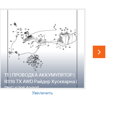
11 | ПРОВОДКА АККУМУЛЯТОР |
12 | ДВИГА
R316 TX AWD Райдер Хускварна |
Райдер Ху
PNC 970542801
97054280
Увеличить