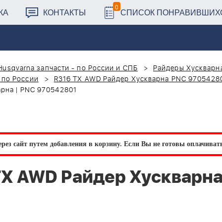
0
КА
КОНТАКТЫ
СПИСОК ПОНРАВИВШИХ
Husqvarna запчасти - по России и СПБ
Райдеры Хускварна
 по России
R316 TX AWD Райдер Хускварна PNC 9705428
арна | PNC 970542801
рез сайт путем добавления в корзину.
Если Вы не готовы оплачивать 
TX AWD Райдер Хускварна