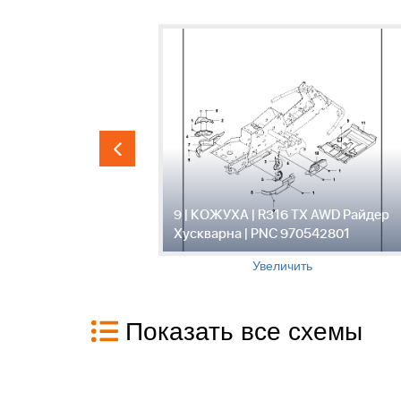
AWD Райдер
9 | КОЖУХА | R316 TX AWD Райдер
42801
Хускварна | PNC 970542801
Увеличить
Показать все схемы