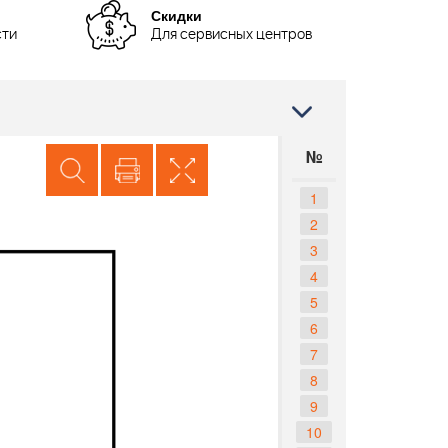
Скидки
сти
Для сервисных центров
№
1
2
3
4
5
6
7
8
9
10