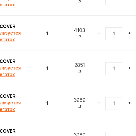
i
регатах
 COVER
4103
льзуется
-
+
1
i
регатах
 COVER
2851
льзуется
-
+
1
i
регатах
 COVER
3989
льзуется
-
+
1
i
регатах
 COVER
3989