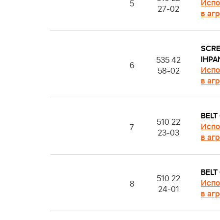
Испо
5
27-02
в аг
SCR
IHPA
535 42
6
Испо
58-02
в аг
BELT
510 22
Испо
7
23-03
в аг
BELT
510 22
Испо
8
24-01
в аг