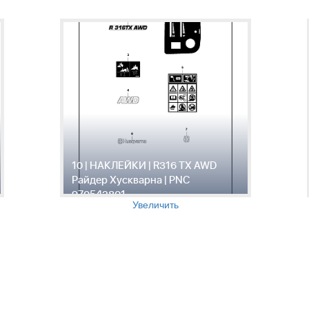
10 | НАКЛЕЙКИ | R316 TX AWD
Райдер Хускварна | PNC
970542801
Увеличить