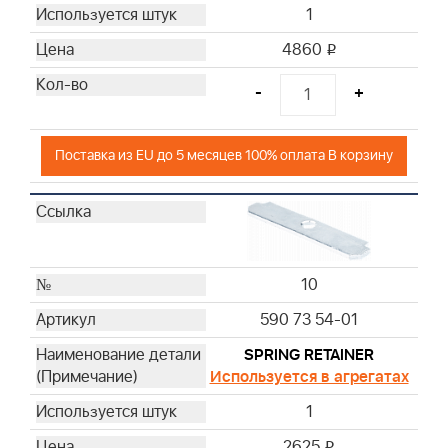
1
4860
i
-
+
Поставка из EU до 5 месяцев 100% оплата В корзину
10
590 73 54-01
SPRING RETAINER
Используется в агрегатах
1
2625
i