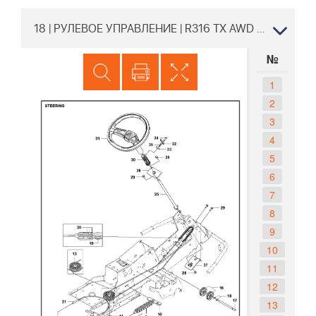
18 | РУЛЕВОЕ УПРАВЛЕНИЕ | R316 TX AWD Райдер Хускварна | PNC 970542801
№
1
2
3
4
5
6
7
8
9
10
11
12
13