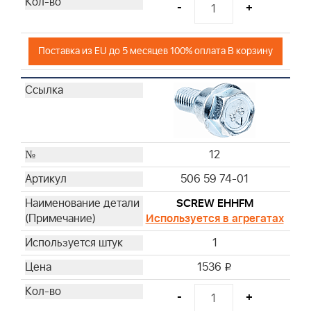
-
+
Поставка из EU до 5 месяцев 100% оплата В корзину
12
506 59 74-01
SCREW EHHFM
Используется в агрегатах
1
1536
i
-
+