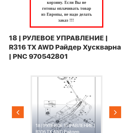
корзину.
Если Вы не
готовы оплачивать товар
из Европы, не надо делать
заказ !!!
18 | РУЛЕВОЕ УПРАВЛЕНИЕ |
R316 TX AWD Райдер Хускварна
| PNC 970542801
D
18 | РУЛЕВОЕ УПРАВЛЕНИЕ |
1
R316 TX AWD Райдер
К