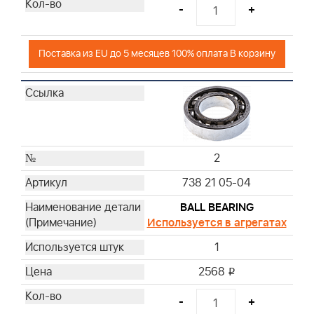
31
-
+
31
32
Поставка из EU до 5 месяцев 100% оплата В корзину
33
34
35
2
738 21 05-04
BALL BEARING
Используется в агрегатах
1
2568
i
-
+