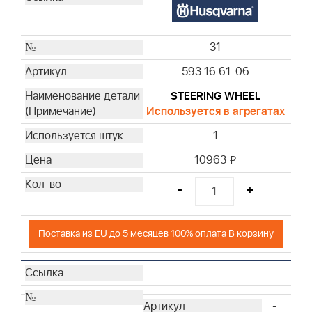
31
593 16 61-06
STEERING WHEEL
Используется в агрегатах
1
10963
i
-
+
Поставка из EU до 5 месяцев 100% оплата В корзину
-