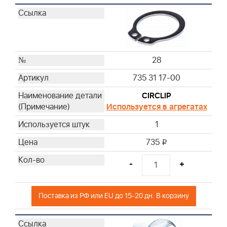
28
735 31 17-00
CIRCLIP
Используется в агрегатах
1
735
i
-
+
Поставка из РФ или EU до 15-20 дн. В корзину