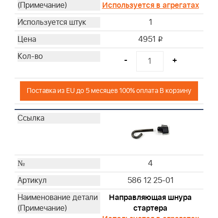
Используется в агрегатах
59
1
61
65
4951
i
66
-
+
67
73
74
Поставка из EU до 5 месяцев 100% оплата В корзину
75
76
77
- -
44
4
586 12 25-01
Направляющая шнура
стартера