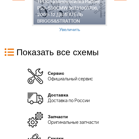
ТРОС Газонокосилка Partner
P
P53-550CMW 96131001706,
9
2009-12 ДВИГАТЕЛЬ
Д
BRIGGS&STRATTON
B
Увеличить
Показать все схемы
Сервис
Официальный сервис
Доставка
Доставка по России
Запчасти
Оригинальные запчасти
Скидки