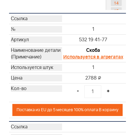
14
15
18
19
1
20
532 19 41-77
21
22
Скоба
Используется в агрегатах
23
25
1
26
2788
i
28
29
-
+
30
32
Поставка из EU до 5 месяцев 100% оплата В корзину
33
34
35