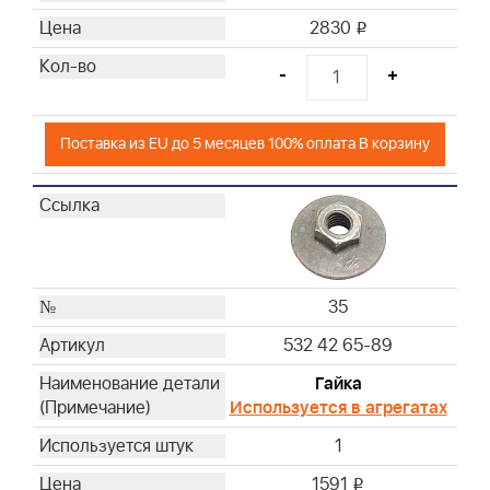
2830
i
-
+
Поставка из EU до 5 месяцев 100% оплата В корзину
35
532 42 65-89
Гайка
Используется в агрегатах
1
1591
i