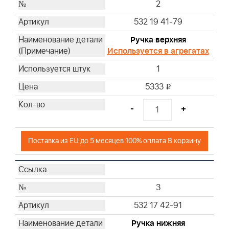
36
2
37
532 19 41-79
39
Ручка верхняя
40
Используется в агрегатах
42
43
1
45
5333
i
46
47
-
+
48
49
Поставка из EU до 5 месяцев 100% оплата В корзину
50
52
53
3
54
55
532 17 42-91
56
Ручка нижняя
57