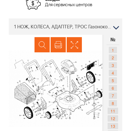
Для сервисных центров
1 НОЖ, КОЛЕСА, АДАПТЕР, ТРОС Газонокосилка Partner P53-550CMW 96131001706, 2009-12 ДВИГАТЕЛЬ BRIGGS&STRATTON
№
1
2
3
4
5
6
7
8
11
12
13