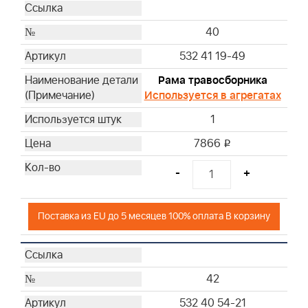
40
532 41 19-49
Рама травосборника
Используется в агрегатах
1
7866
i
-
+
Поставка из EU до 5 месяцев 100% оплата В корзину
42
532 40 54-21