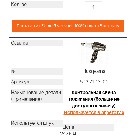
-
+
Поставка из EU до 5 месяцев 100% оплата В корзину
Husqvarna
502 71 13-01
Контрольная свеча
зажигания (больше не
доступно к заказу)
Используется в агрегатах
2476
i