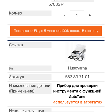
Husqvarna
57035
i
Husqvarna
Husqvarna
-
+
Husqvarna
Husqvarna
Поставка из EU до 5 месяцев 100% оплата В корзину
Husqvarna
Husqvarna
Husqvarna
Husqvarna
Husqvarna
Husqvarna
Husqvarna
Husqvarna
583 89 71-01
Husqvarna
Прибор для проверки
Husqvarna
инструмента с функцией
Husqvarna
AutoTune
Husqvarna
Используется в агрегатах
Husqvarna
Husqvarna