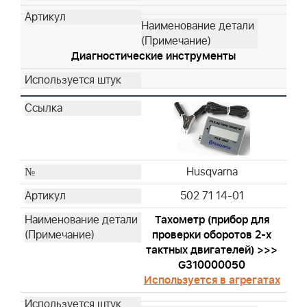
Husqvarna
Husqvarna
Husqvarna
Диагностические инструменты
Husqvarna
Husqvarna
Husqvarna
Husqvarna
Husqvarna
Husqvarna
Husqvarna
Husqvarna
Husqvarna
502 71 14-01
Husqvarna
Тахометр (прибор для
Husqvarna
проверки оборотов 2-х
Husqvarna
тактных двигателей) >>>
G310000050
Husqvarna
Используется в агрегатах
Husqvarna
Husqvarna