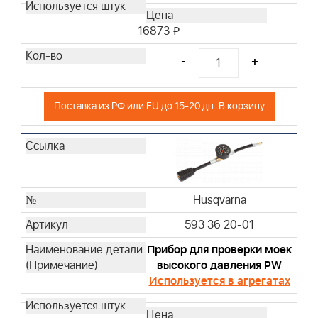
Husqvarna
Husqvarna
16873
i
Husqvarna
-
+
Husqvarna
Husqvarna
Husqvarna
Поставка из РФ или EU до 15-20 дн. В корзину
Husqvarna
Husqvarna
Husqvarna
Husqvarna
Husqvarna
Husqvarna
Husqvarna
593 36 20-01
Husqvarna
Husqvarna
Прибор для проверки моек
высокого давления PW
Husqvarna
Используется в агрегатах
Husqvarna
Husqvarna