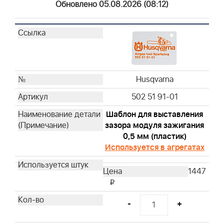
Обновлено 05.08.2026 (08:12)
19487
19468
19447
100009
CE5121
19300
Husqvarna
Husqvarna
502 51 91-01
Husqvarna
Шаблон для выставления
Husqvarna
зазора модуля зажигания
Husqvarna
0,5 мм (пластик)
Husqvarna
Используется в агрегатах
Husqvarna
Husqvarna
1447
Husqvarna
i
Husqvarna
-
+
Husqvarna
Husqvarna