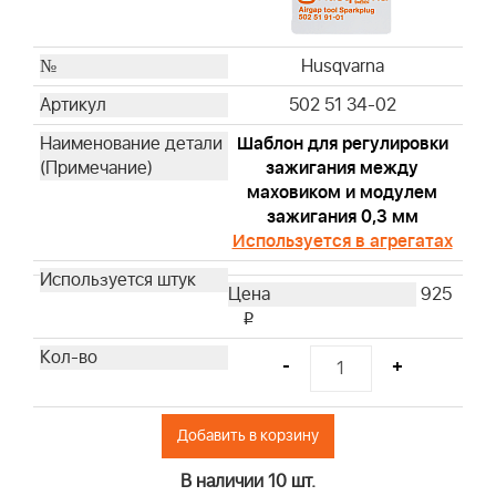
19480
19462
19620
Husqvarna
19461
502 51 34-02
19545
Шаблон для регулировки
19619
зажигания между
19493
маховиком и модулем
19607
зажигания 0,3 мм
19266
Используется в агрегатах
19063
925
19057
i
19442
94150
-
+
19258
19547
Добавить в корзину
19244
19497
В наличии 10 шт.
19353