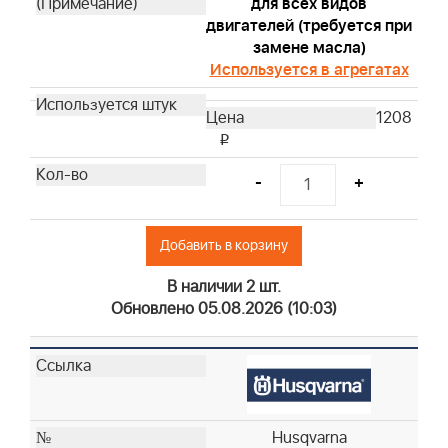
Husqvarna
для всех видов
двигателей (требуется при
Husqvarna
замене масла)
Husqvarna
Используется в агрегатах
Husqvarna
Husqvarna
1208
Husqvarna
i
Husqvarna
-
+
Husqvarna
Husqvarna
Husqvarna
Добавить в корзину
Husqvarna
В наличии 2 шт.
Husqvarna
Обновлено 05.08.2026 (10:03)
Husqvarna
Husqvarna
Husqvarna
Husqvarna
Husqvarna
Husqvarna
Husqvarna