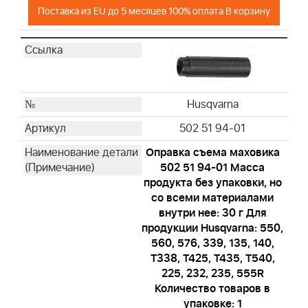
Поставка из EU до 5 месяцев 100% оплата В корзину
Husqvarna
502 51 94-01
Оправка съема маховика
502 51 94-01 Масса
продукта без упаковки, но
со всеми материалами
внутри нее: 30 г Для
продукции Husqvarna: 550,
560, 576, 339, 135, 140,
T338, T425, T435, T540,
225, 232, 235, 555R
Количество товаров в
упаковке: 1