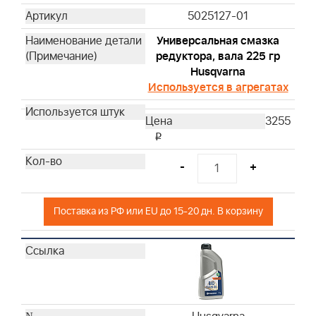
Husqvarna
5025127-01
Husqvarna
Универсальная смазка
Husqvarna
редуктора, вала 225 гр
Husqvarna
Husqvarna
Используется в агрегатах
Husqvarna
Husqvarna
3255
Husqvarna
i
Husqvarna
Husqvarna
-
+
Husqvarna
Husqvarna
Поставка из РФ или EU до 15-20 дн. В корзину
Husqvarna
Husqvarna
Husqvarna
Husqvarna
Husqvarna
Husqvarna