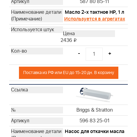
587 80 85-11
Husqvarna
Husqvarna
Масло 2-х тактное HP, 1 л
Husqvarna
Используется в агрегатах
Husqvarna
Husqvarna
2436
i
Husqvarna
Husqvarna
-
+
Husqvarna
Husqvarna
Поставка из РФ или EU до 15-20 дн. В корзину
Husqvarna
Husqvarna
Husqvarna
Husqvarna
Husqvarna
Briggs & Stratton
Husqvarna
596 83 25-01
Husqvarna
Husqvarna
Насос для откачки масла