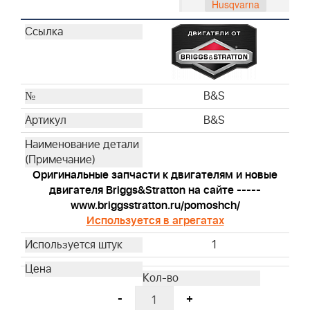
Husqvarna
Husqvarna
Husqvarna
Husqvarna
Husqvarna
Husqvarna
B&S
Husqvarna
B&S
Husqvarna
Husqvarna
Husqvarna
Оригинальные запчасти к двигателям и новые
Husqvarna
двигателя Briggs&Stratton на сайте -----
Husqvarna
www.briggsstratton.ru/pomoshch/
Используется в агрегатах
Husqvarna
Husqvarna
1
Husqvarna
Husqvarna
Husqvarna
-
+
Husqvarna