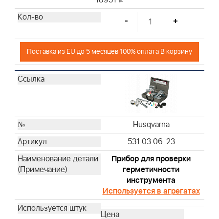
18931
Husqvarna
-
+
Husqvarna
Husqvarna
Husqvarna
Поставка из EU до 5 месяцев 100% оплата В корзину
Husqvarna
Husqvarna
Husqvarna
Husqvarna
Husqvarna
Husqvarna
Husqvarna
Husqvarna
531 03 06-23
Husqvarna
Прибор для проверки
Husqvarna
герметичности
Husqvarna
инструмента
Husqvarna
Используется в агрегатах
Husqvarna
Husqvarna