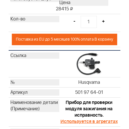
Husqvarna
28415
i
Husqvarna
Husqvarna
-
+
Husqvarna
Husqvarna
Поставка из EU до 5 месяцев 100% оплата В корзину
Husqvarna
Husqvarna
Husqvarna
Husqvarna
Husqvarna
Husqvarna
Husqvarna
Husqvarna
501 97 64-01
Husqvarna
Husqvarna
Прибор для проверки
модуля зажигания на
Husqvarna
исправность.
Husqvarna
Используется в агрегатах
Husqvarna