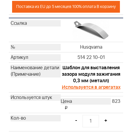
Husqvarna
Поставка из EU до 5 месяцев 100% оплата В корзину
Husqvarna
Husqvarna
Husqvarna
Husqvarna
Husqvarna
Husqvarna
Husqvarna
514 22 10-01
Husqvarna
Husqvarna
Шаблон для выставления
зазора модуля зажигания
Husqvarna
0,3 мм (металл)
Husqvarna
Используется в агрегатах
Husqvarna
Husqvarna
823
Husqvarna
i
Husqvarna
-
+
Husqvarna
Husqvarna