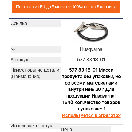
Husqvarna
Поставка из EU до 5 месяцев 100% оплата В корзину
Husqvarna
Husqvarna
Husqvarna
Husqvarna
Husqvarna
Husqvarna
Husqvarna
Husqvarna
577 83 18-01
Husqvarna
577 83 18-01 Масса
Husqvarna
продукта без упаковки, но
Husqvarna
со всеми материалами
Husqvarna
внутри нее: 20 г Для
продукции Husqvarna:
Husqvarna
T540 Количество товаров
Husqvarna
в упаковке: 1
Husqvarna
Используется в агрегатах
Husqvarna
Husqvarna