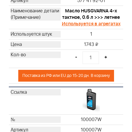
577 41 92-01
Масло HUSGVARNA 4-х
тактное, 0.6 л >>> летнее
Используется в агрегатах
1
1743
i
-
+
Поставка из РФ или EU до 15-20 дн. В корзину
100007W
100007W