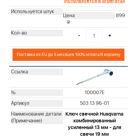
Используется в агрегатах
899
i
-
+
Поставка из EU до 5 месяцев 100% оплата В корзину
100007E
503 13 96-01
Ключ свечной Husqvarna
комбинированный
усиленный 13 мм - для
свечи 19 мм