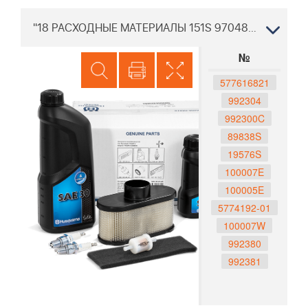
"18 РАСХОДНЫЕ МАТЕРИАЛЫ 151S 970488401 Двигатель Хускварна "
№
577616821
992304
992300C
89838S
19576S
100007E
100005E
5774192-01
100007W
992380
992381