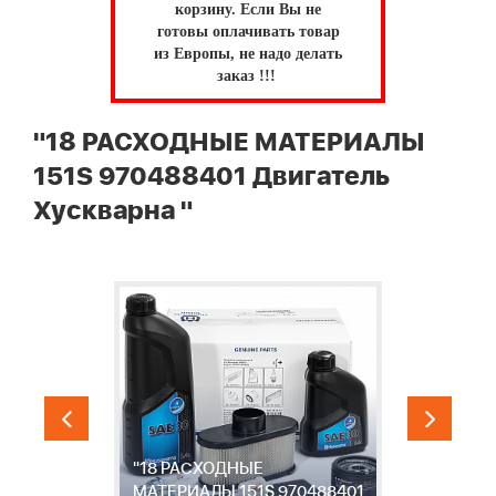
корзину.
Если Вы не
готовы оплачивать товар
из Европы, не надо делать
заказ !!!
"18 РАСХОДНЫЕ МАТЕРИАЛЫ
151S 970488401 Двигатель
Хускварна "
"18 РАСХОДНЫЕ
Л
МАТЕРИАЛЫ 151S 970488401
м