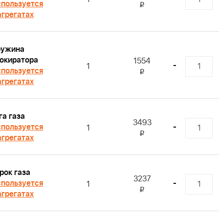
пользуется
i
агрегатах
ружина
окиратора
1554
-
1
пользуется
i
агрегатах
га газа
3493
пользуется
-
1
i
агрегатах
рок газа
3237
пользуется
-
1
i
агрегатах