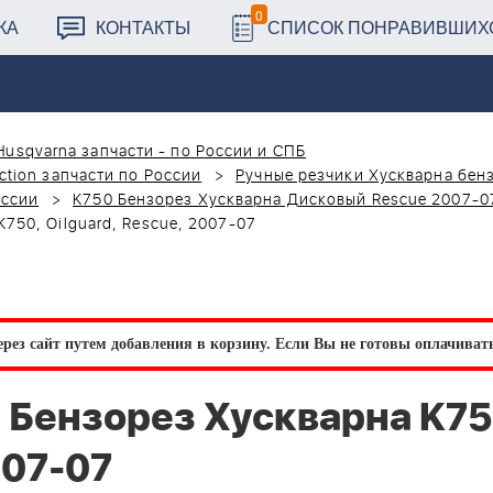
0
КА
КОНТАКТЫ
СПИСОК ПОНРАВИВШИХ
Husqvarna запчасти - по России и СПБ
ction запчасти по России
Ручные резчики Хускварна бен
оссии
K750 Бензорез Хускварна Дисковый Rescue 2007-0
50, Oilguard, Rescue, 2007-07
рез сайт путем добавления в корзину.
Если Вы не готовы оплачивать 
Бензорез Хускварна K75
007-07