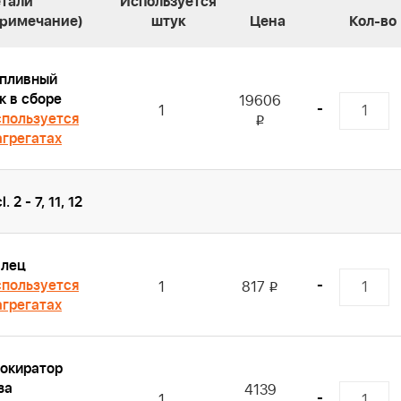
етали
Используется
Примечание)
штук
Цена
Кол-во
пливный
к в сборе
19606
-
1
пользуется
i
агрегатах
l. 2 - 7, 11, 12
алец
пользуется
-
1
817
i
агрегатах
окиратор
за
4139
-
1