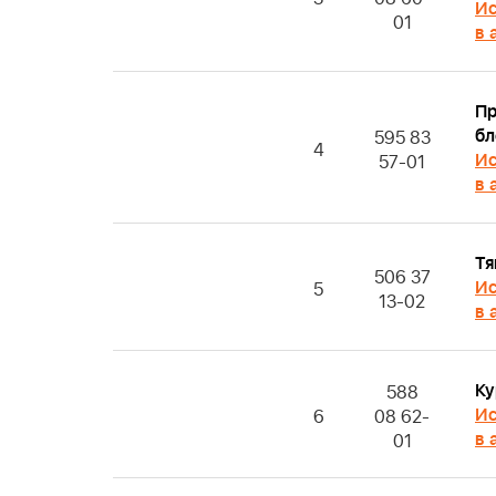
Ис
01
в 
П
бл
595 83
4
Ис
57-01
в 
Тя
506 37
Ис
5
13-02
в 
Ку
588
Ис
6
08 62-
в 
01