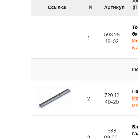
д
Ссылка
№
Артикул
(
То
ба
593 28
1
Ис
18-02
в 
Inc
П
720 12
Ис
2
40-20
в 
Бл
588
га
3
08 60-