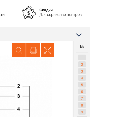
Скидки
сти
Для сервисных центров
№
1
2
3
4
5
6
7
8
9