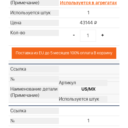
Используется в агрегатах
1
43144
i
-
+
Поставка из EU до 5 месяцев 100% оплата В корзину
US/MX
1