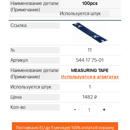
100pcs
11
544 17 75-01
MEASURING TAPE
Используется в агрегатах
1
1482
i
-
+
Поставка из EU до 5 месяцев 100% оплата В корзину