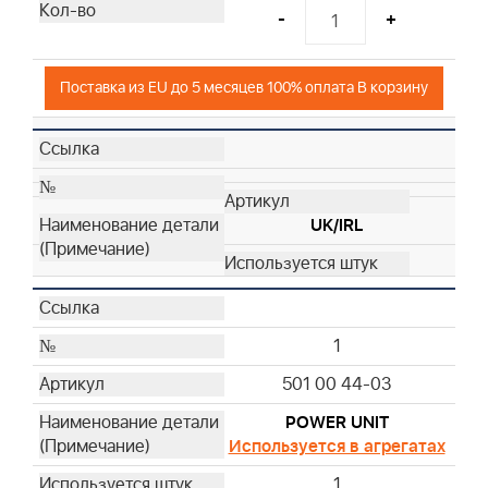
16
-
+
16
16
Поставка из EU до 5 месяцев 100% оплата В корзину
16
16
17
17
17
UK/IRL
17
17
17
17
1
17
17
501 00 44-03
17
POWER UNIT
17
Используется в агрегатах
17
1
17