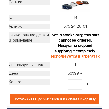
14
575 24 26-01
Not in stock Sorry, this part
cannot be ordered.
Husqvarna stopped
supplying it completely.
Используется в агрегатах
1
53399
i
-
+
Поставка из EU до 5 месяцев 100% оплата В корзину