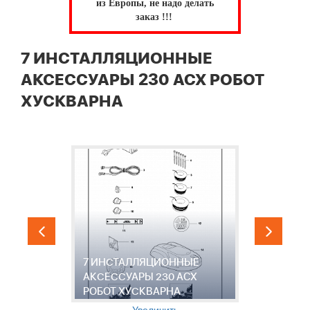
из Европы, не надо делать
заказ !!!
7 ИНСТАЛЛЯЦИОННЫЕ
АКСЕССУАРЫ 230 ACX РОБОТ
ХУСКВАРНА
7 ИНСТАЛЛЯЦИОННЫЕ
АКСЕССУАРЫ 230 ACX
А
РОБОТ ХУСКВАРНА
Р
Увеличить