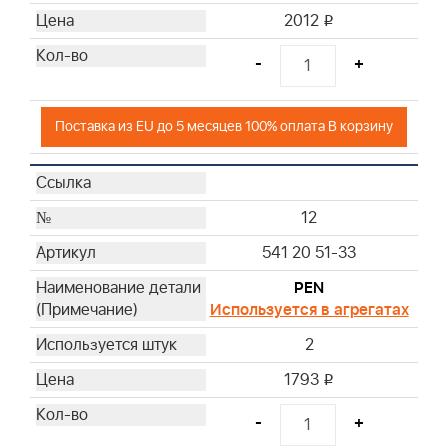
2012
i
-
+
Поставка из EU до 5 месяцев 100% оплата В корзину
12
541 20 51-33
PEN
Используется в агрегатах
2
1793
i
-
+