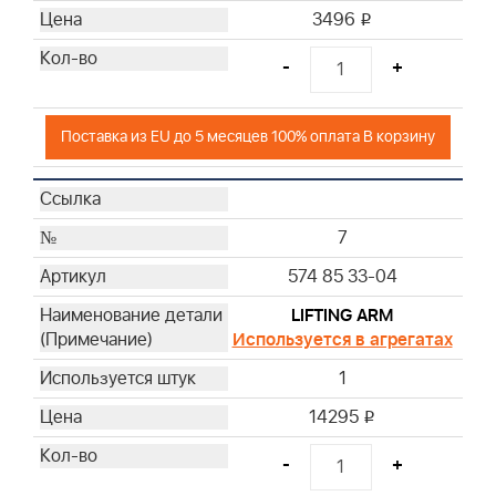
3496
i
-
+
Поставка из EU до 5 месяцев 100% оплата В корзину
7
574 85 33-04
LIFTING ARM
Используется в агрегатах
1
14295
i
-
+