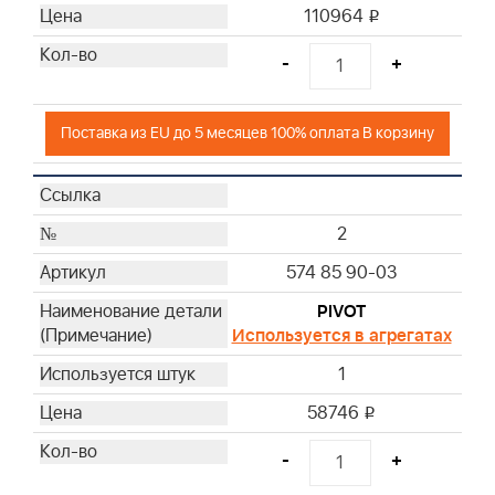
110964
i
-
+
Поставка из EU до 5 месяцев 100% оплата В корзину
2
574 85 90-03
PIVOT
Используется в агрегатах
1
58746
i
-
+