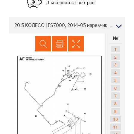
Для сервисных центров
20 5 КОЛЕСО | FS7000, 2014-05 нарезчик швов Husqvarna | запчасти |
№
1
2
3
4
5
6
7
8
9
10
11