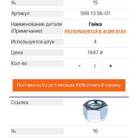
15
596 13 56-01
Гайка
Используется в агрегатах
4
1447
i
-
+
Поставка из EU до 5 месяцев 100% оплата В корзину
16