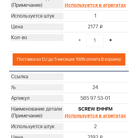
Используется в агрегатах
1
2177
i
-
+
Поставка из EU до 5 месяцев 100% оплата В корзину
24
585 97 53-01
SCREW EHHFM
Используется в агрегатах
2
2192
i