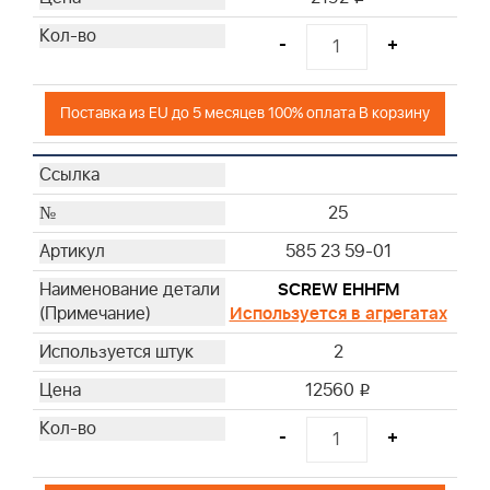
-
+
Поставка из EU до 5 месяцев 100% оплата В корзину
25
585 23 59-01
SCREW EHHFM
Используется в агрегатах
2
12560
i
-
+