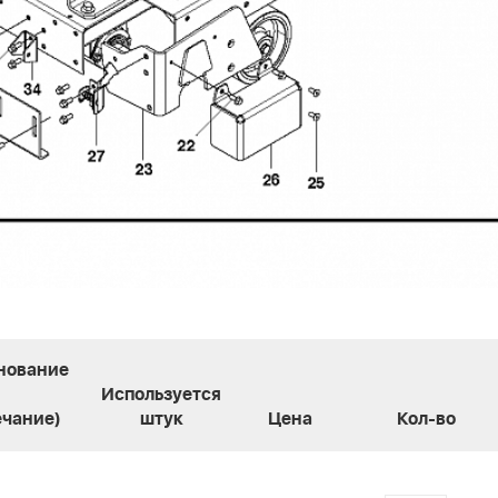
нование
Используется
чание)
штук
Цена
Кол-во