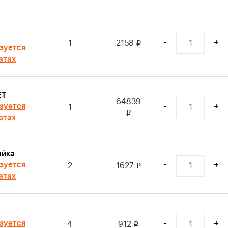
-
+
1
2158
i
зуется
атах
ET
64839
зуется
-
+
1
i
атах
айка
зуется
-
+
2
1627
i
атах
зуется
-
+
4
912
i