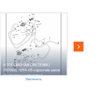
6 ТОПЛИВНАЯ СИСТЕМА |
7 НАПРАВЛ
FS7000, 2014-05 нарезчик швов
2014-05 н
Husqvarna | запчасти |
Husqvarna 
Увеличить