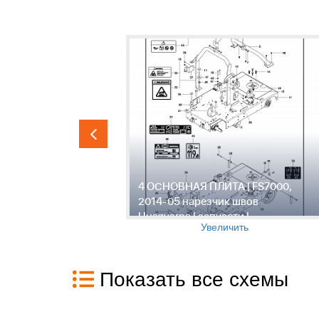
, 2014-05
4 ОСНОВНАЯ ПЛИТА | FS7000,
na |
2014-05 нарезчик швов
Husqvarna | запчасти |
Увеличить
Показать все схемы