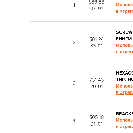
586 83
Исполь
1
07-01
в агрег
SCREW
EHHFM
581 24
2
Исполь
33-01
в агрег
HEXAG
THIN N
731 43
3
Исполь
20-01
в агрег
BRACK
505 18
Исполь
4
91-01
в агрег