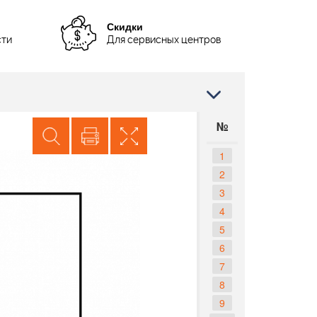
Скидки
сти
Для сервисных центров
№
1
2
3
4
5
6
7
8
9