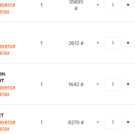
35895
зуется
-
+
1
i
атах
-
+
1
2612
i
зуется
атах
ON
UT
-
+
1
1642
i
зуется
атах
ET
зуется
-
+
1
8270
i
атах