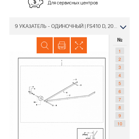
Для сервисных центров
9 УКАЗАТЕЛЬ - ОДИНОЧНЫЙ | FS410 D, 2007-11 нарезчик швов Husqvarna | резка бетона |
№
1
2
3
4
5
6
7
8
9
10