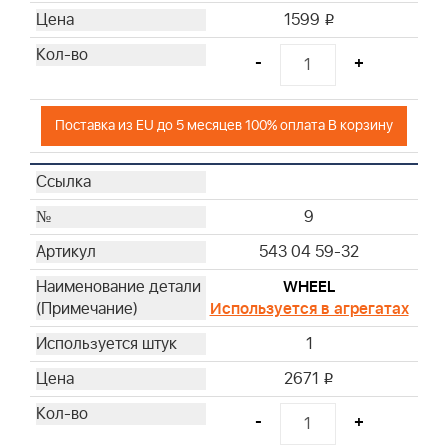
1599
i
-
+
Поставка из EU до 5 месяцев 100% оплата В корзину
9
543 04 59-32
WHEEL
Используется в агрегатах
1
2671
i
-
+