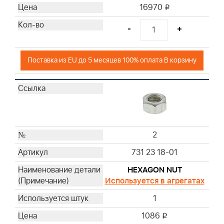
16970
i
-
+
Поставка из EU до 5 месяцев 100% оплата В корзину
2
731 23 18-01
HEXAGON NUT
Используется в агрегатах
1
1086
i