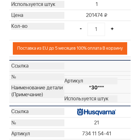
1
201474
i
-
+
Поставка из EU до 5 месяцев 100% оплата В корзину
"30"""
21
734 11 54-41