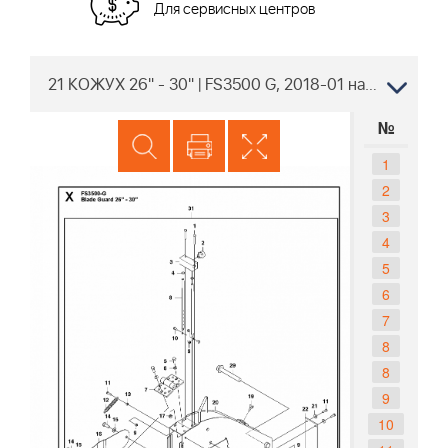
Для сервисных центров
21 КОЖУХ 26" - 30" | FS3500 G, 2018-01 нарезчик швов Husqvarna | резка бетона |
№
1
2
3
4
5
6
7
8
8
9
10