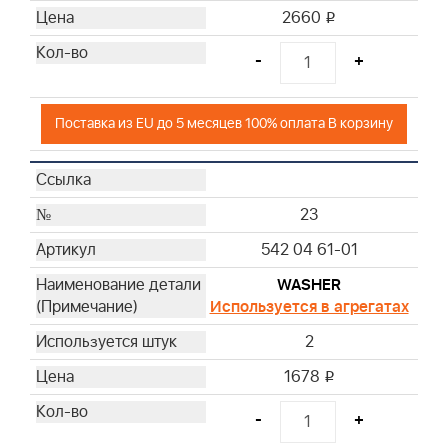
2660
i
-
+
Поставка из EU до 5 месяцев 100% оплата В корзину
23
542 04 61-01
WASHER
Используется в агрегатах
2
1678
i
-
+