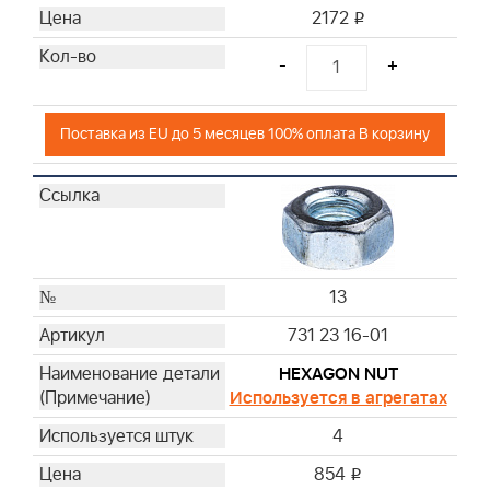
2172
i
-
+
Поставка из EU до 5 месяцев 100% оплата В корзину
13
731 23 16-01
HEXAGON NUT
Используется в агрегатах
4
854
i