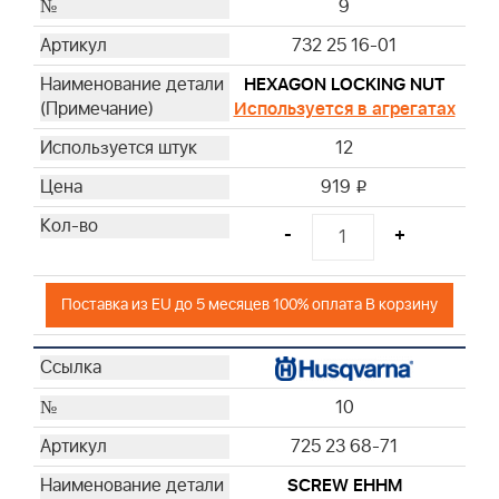
9
732 25 16-01
HEXAGON LOCKING NUT
Используется в агрегатах
12
919
i
-
+
Поставка из EU до 5 месяцев 100% оплата В корзину
10
725 23 68-71
SCREW EHHM