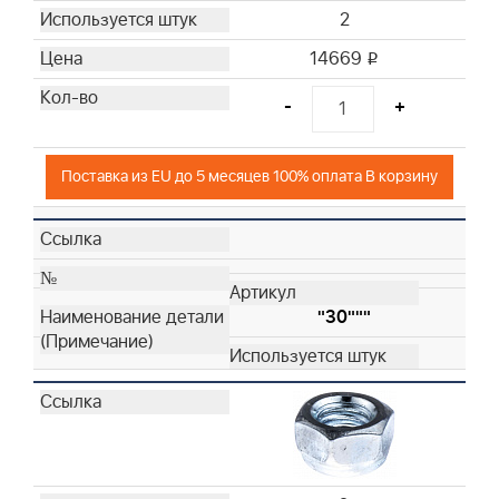
2
14669
i
-
+
Поставка из EU до 5 месяцев 100% оплата В корзину
"30"""