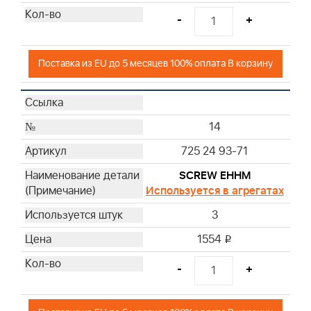
-
+
Поставка из EU до 5 месяцев 100% оплата В корзину
14
725 24 93-71
SCREW EHHM
Используется в агрегатах
3
1554
i
-
+