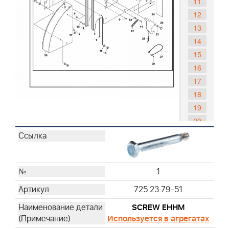
11
12
13
14
15
16
17
18
19
20
20
21
22
1
23
24
725 23 79-51
25
SCREW EHHM
26
Используется в агрегатах
27