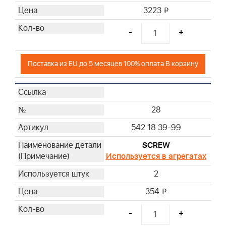
3223
i
-
+
Поставка из EU до 5 месяцев 100% оплата В корзину
28
542 18 39-99
SCREW
Используется в агрегатах
2
354
i
-
+