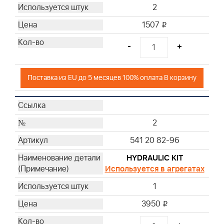
2
28
1507
29
i
30
-
+
30
31
31
Поставка из EU до 5 месяцев 100% оплата В корзину
31
31
2
541 20 82-96
HYDRAULIC KIT
Используется в агрегатах
1
3950
i