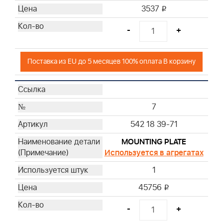
3537
i
-
+
Поставка из EU до 5 месяцев 100% оплата В корзину
7
542 18 39-71
MOUNTING PLATE
Используется в агрегатах
1
45756
i
-
+