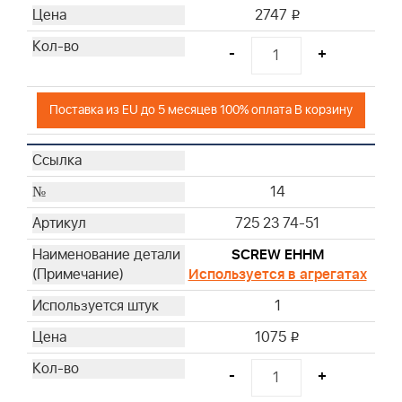
2747
i
-
+
Поставка из EU до 5 месяцев 100% оплата В корзину
14
725 23 74-51
SCREW EHHM
Используется в агрегатах
1
1075
i
-
+