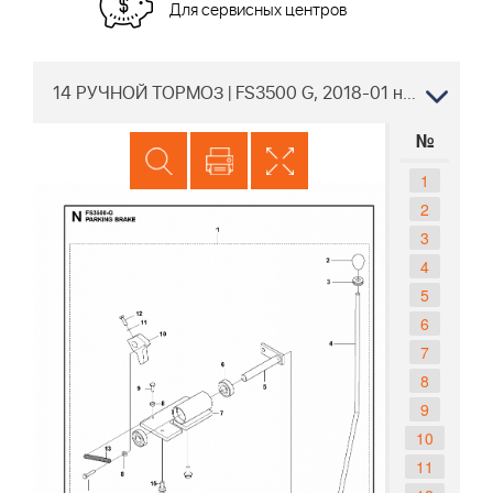
Для сервисных центров
14 РУЧНОЙ ТОРМОЗ | FS3500 G, 2018-01 нарезчик швов Husqvarna | резка бетона |
№
1
2
3
4
5
6
7
8
9
10
11