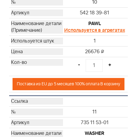
10
542 18 39-81
PAWL
Используется в агрегатах
1
26676
i
-
+
Поставка из EU до 5 месяцев 100% оплата В корзину
11
735 11 53-01
WASHER