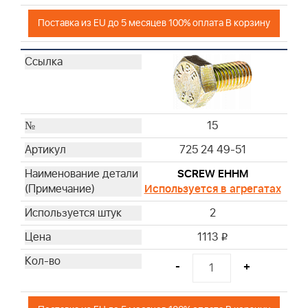
Поставка из EU до 5 месяцев 100% оплата В корзину
15
725 24 49-51
SCREW EHHM
Используется в агрегатах
2
1113
i
-
+