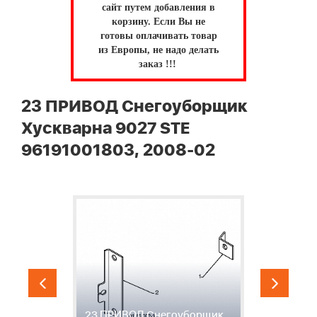
сайт путем добавления в
корзину.
Если Вы не
готовы оплачивать товар
из Европы, не надо делать
заказ !!!
23 ПРИВОД Снегоуборщик
Хускварна 9027 STE
96191001803, 2008-02
2
23 ПРИВОД Снегоуборщик
С