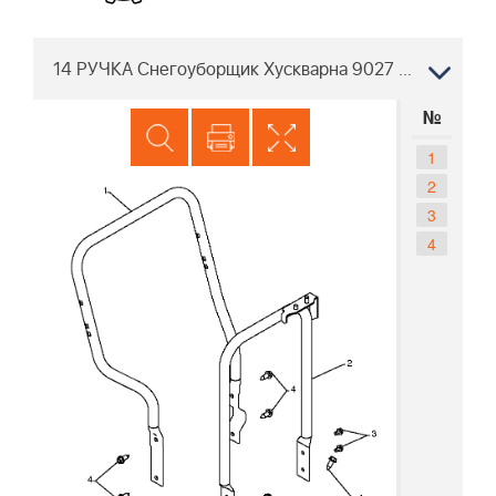
14 РУЧКА Снегоуборщик Хускварна 9027 STE 96191001803, 2008-02
№
1
2
3
4