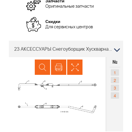
Запчасти
Оригинальные запчасти
Скидки
Для сервисных центров
23 АКСЕССУАРЫ Снегоуборщик Хускварна 5524 ST 96191001608 96191001609 2012-05, 96191001610 2012-06, 96191001612 2012-08
№
1
2
3
4