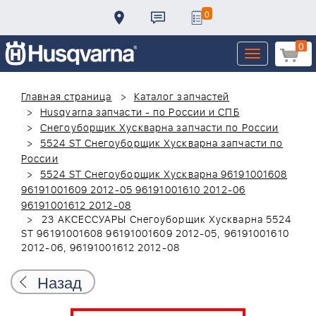
0
0
Toggle
navigation
Главная страница
Каталог запчастей
Husqvarna запчасти - по России и СПБ
Снегоуборщик Хускварна запчасти по России
5524 ST Снегоуборщик Хускварна запчасти по
России
5524 ST Снегоуборщик Хускварна 96191001608
96191001609 2012-05 96191001610 2012-06
96191001612 2012-08
23 АКСЕССУАРЫ Снегоуборщик Хускварна 5524
ST 96191001608 96191001609 2012-05, 96191001610
2012-06, 96191001612 2012-08
Назад