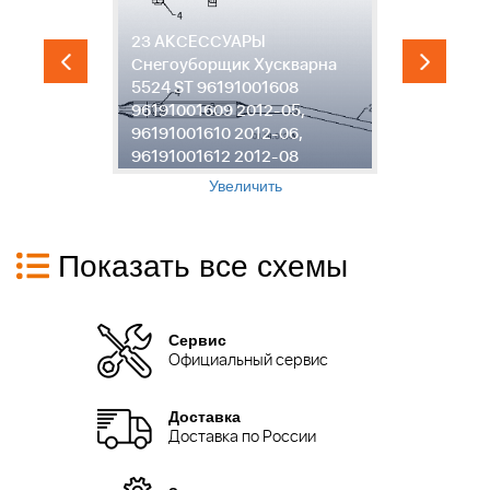
23 АКСЕССУАРЫ
2
Снегоуборщик Хускварна
С
5524 ST 96191001608
5
96191001609 2012-05,
9
96191001610 2012-06,
9
96191001612 2012-08
9
Увеличить
Показать все схемы
Сервис
Официальный сервис
Доставка
Доставка по России