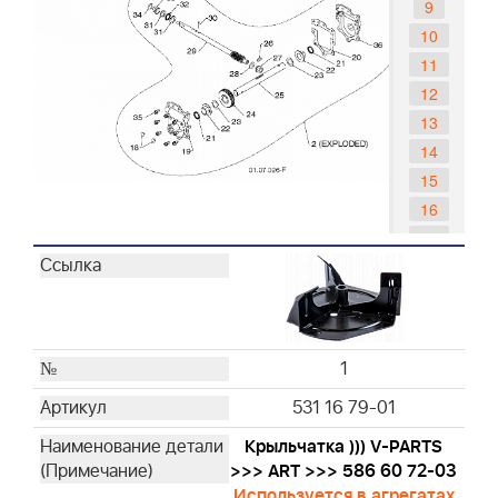
9
10
11
12
13
14
15
16
17
18
19
20
21
1
22
531 16 79-01
23
24
Крыльчатка ))) V-PARTS
25
>>> ART >>> 586 60 72-03
Используется в агрегатах
26