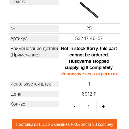
25
532 17 46-57
Not in stock Sorry, this part
cannot be ordered.
Husqvarna stopped
supplying it completely.
Используется в агрегатах
1
6012
i
-
+
Поставка из EU до 5 месяцев 100% оплата В корзину