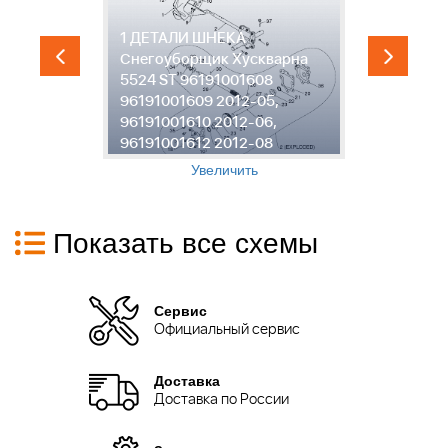
1 ДЕТАЛИ ШНЕКА
2
Снегоуборщик Хускварна
С
5524 ST 96191001608
5
96191001609 2012-05,
9
-
96191001610 2012-06,
9
96191001612 2012-08
9
Увеличить
Показать все схемы
Сервис
Официальный сервис
Доставка
Доставка по России