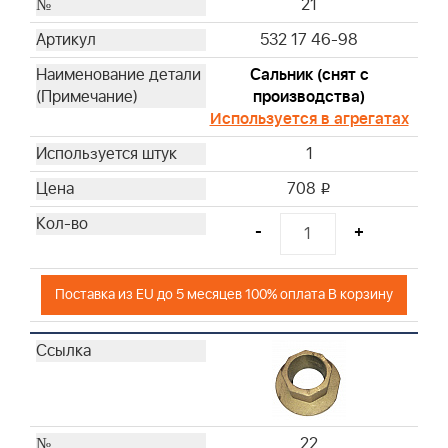
21
532 17 46-98
Сальник (снят с
производства)
Используется в агрегатах
1
708
i
-
+
Поставка из EU до 5 месяцев 100% оплата В корзину
22