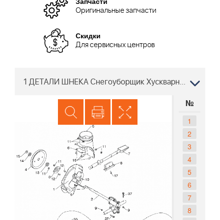
Запчасти
Оригинальные запчасти
Скидки
Для сервисных центров
1 ДЕТАЛИ ШНЕКА Снегоуборщик Хускварна 5524 ST 96191001608 96191001609 2012-05, 96191001610 2012-06, 96191001612 2012-08
№
1
2
3
4
5
6
7
8