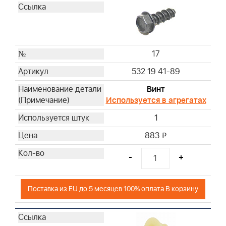
17
532 19 41-89
Винт
Используется в агрегатах
1
883
i
-
+
Поставка из EU до 5 месяцев 100% оплата В корзину