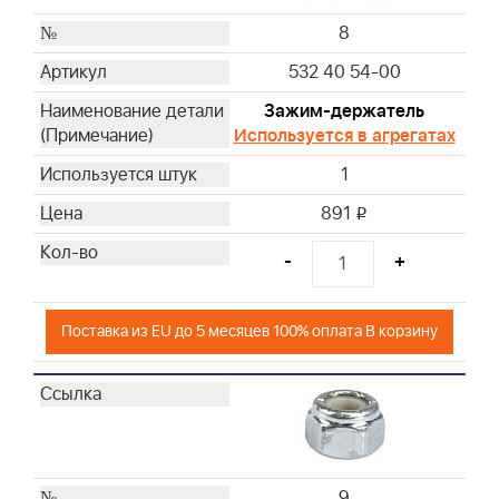
8
532 40 54-00
Зажим-держатель
Используется в агрегатах
1
891
i
-
+
Поставка из EU до 5 месяцев 100% оплата В корзину
9