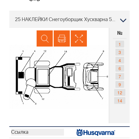
25 НАКЛЕЙКИ Снегоуборщик Хускварна 5524 ST 96191001607, 2011-05
№
1
3
4
6
7
9
12
14