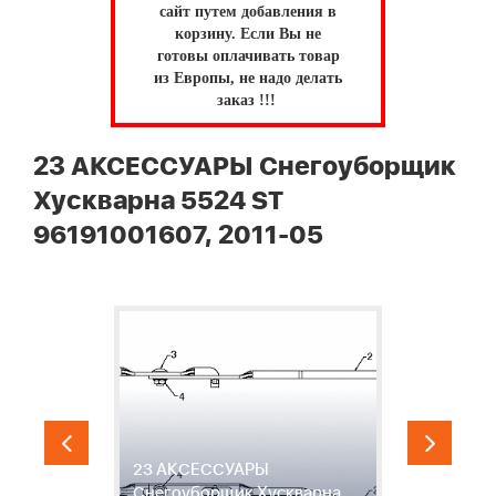
сайт путем добавления в
корзину.
Если Вы не
готовы оплачивать товар
из Европы, не надо делать
заказ !!!
23 АКСЕССУАРЫ Снегоуборщик
Хускварна 5524 ST
96191001607, 2011-05
23 АКСЕССУАРЫ
2
Снегоуборщик Хускварна
С