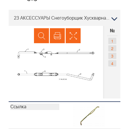
23 АКСЕССУАРЫ Снегоуборщик Хускварна 5524 ST 96191001607, 2011-05
№
1
2
3
4