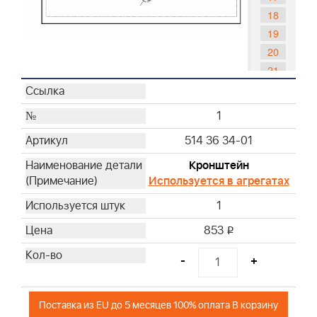
18
19
20
21
22
1
514 36 34-01
Кронштейн
Используется в агрегатах
1
853
i
-
+
Поставка из EU до 5 месяцев 100% оплата В корзину