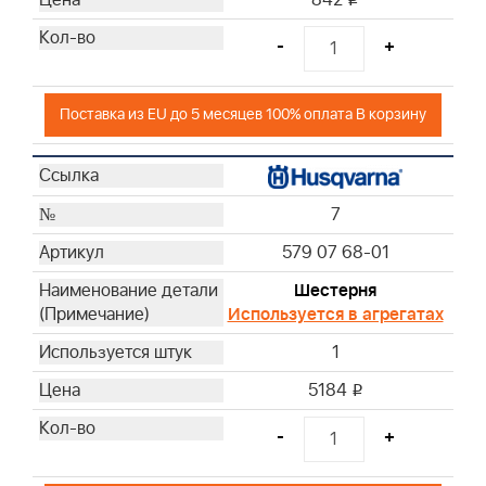
842
-
+
Поставка из EU до 5 месяцев 100% оплата В корзину
7
579 07 68-01
Шестерня
Используется в агрегатах
1
5184
i
-
+