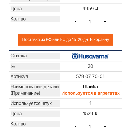
4959
i
-
+
Поставка из РФ или EU до 15-20 дн. В корзину
20
579 07 70-01
Шайба
Используется в агрегатах
1
1529
i
-
+