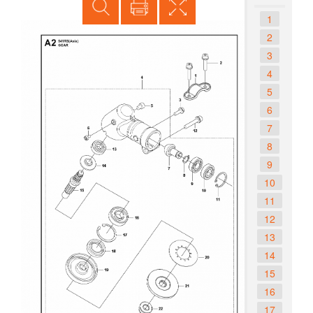
1
2
3
4
5
6
7
8
9
10
11
12
13
14
15
16
17