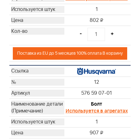
1
802
i
-
+
Поставка из EU до 5 месяцев 100% оплата В корзину
12
576 59 07-01
Болт
Используется в агрегатах
1
907
i