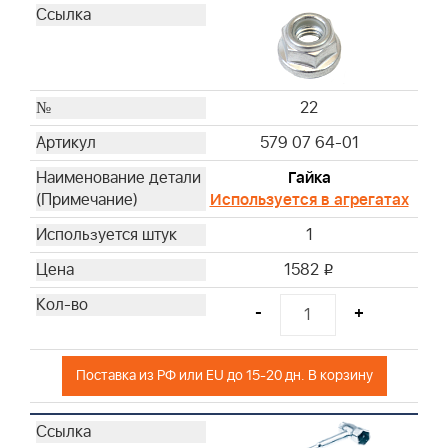
22
579 07 64-01
Гайка
Используется в агрегатах
1
1582
i
-
+
Поставка из РФ или EU до 15-20 дн. В корзину