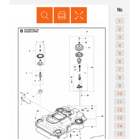
№
1
2
3
4
5
6
7
8
9
10
11
12
13
14
15