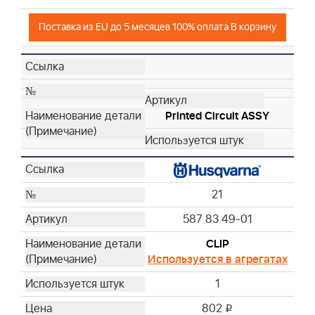
Поставка из EU до 5 месяцев 100% оплата В корзину
Printed Circuit ASSY
21
587 83 49-01
CLIP
Используется в агрегатах
1
802
i