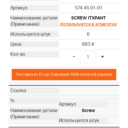
574 45 01-01
SCREW ITXPANT
Используется в агрегатах
6
883
i
-
+
Поставка из EU до 5 месяцев 100% оплата В корзину
Screw