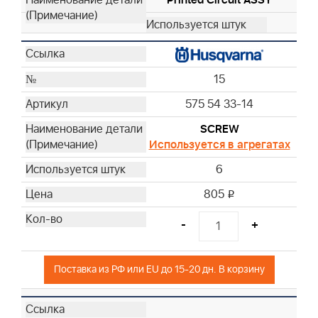
Printed Circuit ASSY
15
575 54 33-14
SCREW
Используется в агрегатах
6
805
i
-
+
Поставка из РФ или EU до 15-20 дн. В корзину