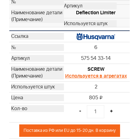
Deflection Limiter
6
575 54 33-14
SCREW
Используется в агрегатах
2
805
i
-
+
Поставка из РФ или EU до 15-20 дн. В корзину