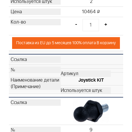
2
10464
i
-
+
Поставка из EU до 5 месяцев 100% оплата В корзину
Joystick KIT
9