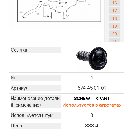
16
17
18
19
20
21
22
23
24
25
1
26
27
574 45 01-01
28
SCREW ITXPANT
29
Используется в агрегатах
8
883
i