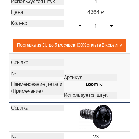
1
4364
i
-
+
Поставка из EU до 5 месяцев 100% оплата В корзину
Loom KIT
23