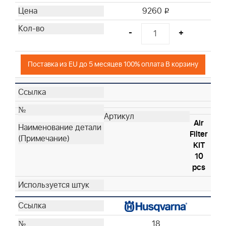
9260
i
-
+
Поставка из EU до 5 месяцев 100% оплата В корзину
Air
Filter
KIT
10
pcs
18