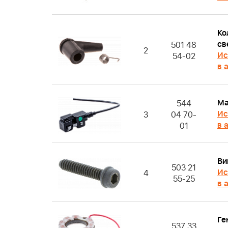
Ко
св
501 48
2
Ис
54-02
в 
Ма
544
Ис
3
04 70-
в 
01
Ви
503 21
Ис
4
55-25
в 
Ге
537 33