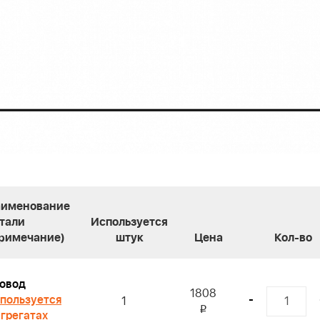
именование
тали
Используется
римечание)
штук
Цена
Кол-во
овод
1808
пользуется
-
1
i
агрегатах