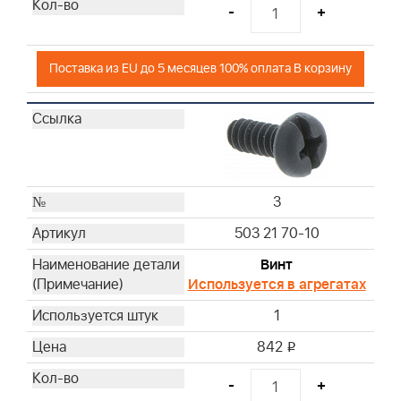
-
+
Поставка из EU до 5 месяцев 100% оплата В корзину
3
503 21 70-10
Винт
Используется в агрегатах
1
842
i
-
+