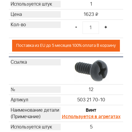
1
1623
i
-
+
Поставка из EU до 5 месяцев 100% оплата В корзину
12
503 21 70-10
Винт
Используется в агрегатах
5