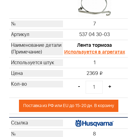
7
537 04 30-03
Лента тормоза
Используется в агрегатах
1
2369
i
-
+
Поставка из РФ или EU до 15-20 дн. В корзину
8