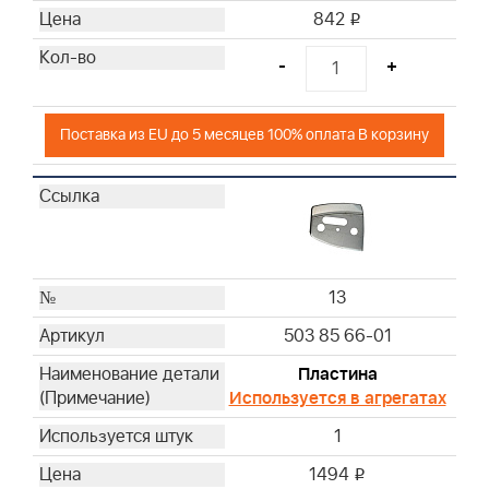
842
i
-
+
Поставка из EU до 5 месяцев 100% оплата В корзину
13
503 85 66-01
Пластина
Используется в агрегатах
1
1494
i