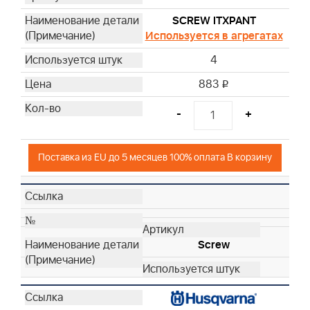
SCREW ITXPANT
Используется в агрегатах
4
883
i
-
+
Поставка из EU до 5 месяцев 100% оплата В корзину
Screw