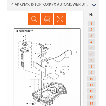
4 АККУМУЛЯТОР КОЖУХ AUTOMOWER 315, 2020 РОБОТ ХУСКВАРНА
№
1
2
3
4
5
6
7
8
9
10
11
12
13
14