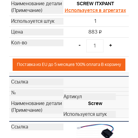
SCREW ITXPANT
Используется в агрегатах
1
883
i
-
+
Поставка из EU до 5 месяцев 100% оплата В корзину
Screw