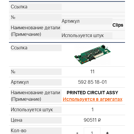
Clips
11
592 85 18-01
PRINTED CIRCUIT ASSY
Используется в агрегатах
1
90511
i
-
+