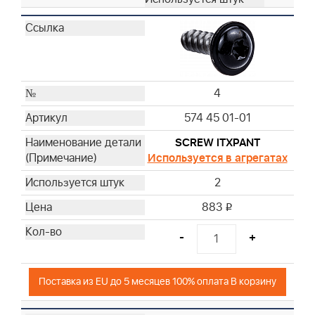
4
574 45 01-01
SCREW ITXPANT
Используется в агрегатах
2
883
i
-
+
Поставка из EU до 5 месяцев 100% оплата В корзину