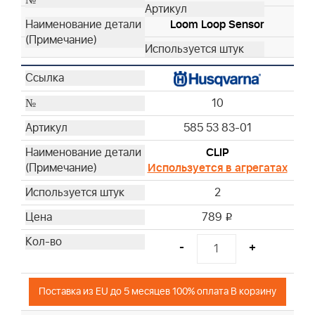
Loom Loop Sensor
10
585 53 83-01
CLIP
Используется в агрегатах
2
789
i
-
+
Поставка из EU до 5 месяцев 100% оплата В корзину