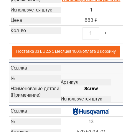
1
883
i
-
+
Поставка из EU до 5 месяцев 100% оплата В корзину
Screw
13