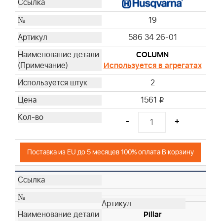
19
586 34 26-01
COLUMN
Используется в агрегатах
2
1561
i
-
+
Поставка из EU до 5 месяцев 100% оплата В корзину
Pillar