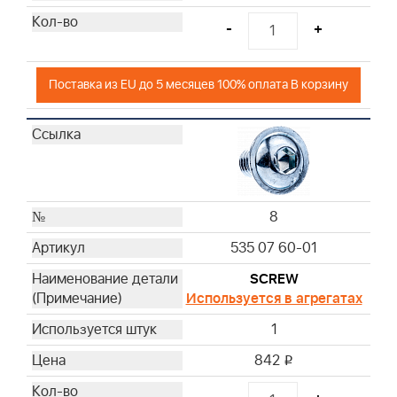
-
+
Поставка из EU до 5 месяцев 100% оплата В корзину
8
535 07 60-01
SCREW
Используется в агрегатах
1
842
i