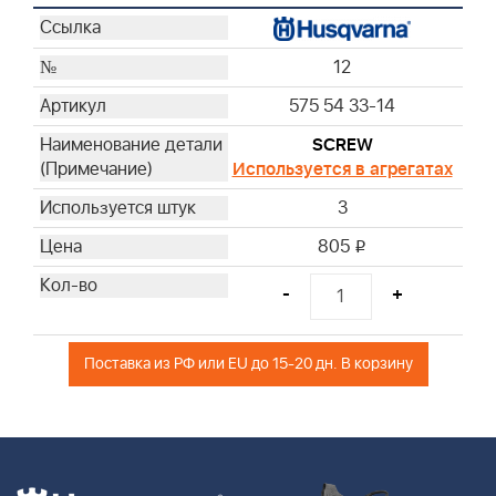
12
575 54 33-14
SCREW
Используется в агрегатах
3
805
i
-
+
Поставка из РФ или EU до 15-20 дн. В корзину