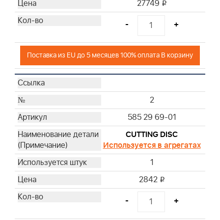
27749
i
-
+
Поставка из EU до 5 месяцев 100% оплата В корзину
2
585 29 69-01
CUTTING DISC
Используется в агрегатах
1
2842
i
-
+