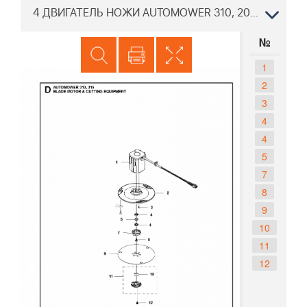
4 ДВИГАТЕЛЬ НОЖИ AUTOMOWER 310, 2015-03 РОБОТ ХУСКВАРНА
№
1
2
3
4
4
5
7
8
9
10
11
12