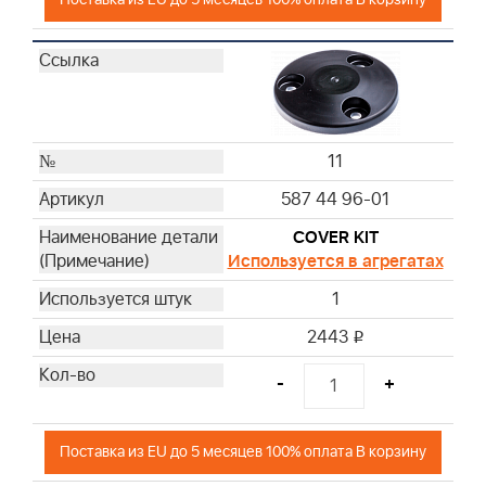
11
587 44 96-01
COVER KIT
Используется в агрегатах
1
2443
i
-
+
Поставка из EU до 5 месяцев 100% оплата В корзину