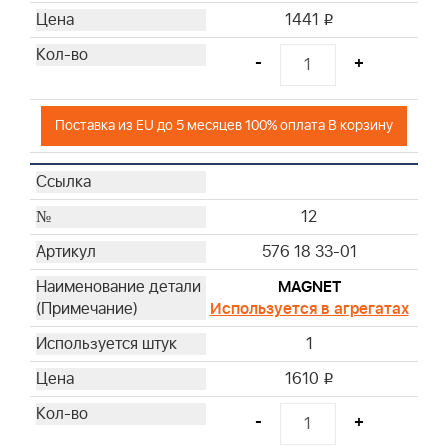
1441
i
-
+
Поставка из EU до 5 месяцев 100% оплата В корзину
12
576 18 33-01
MAGNET
Используется в агрегатах
1
1610
i
-
+