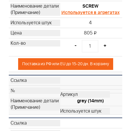
SCREW
Используется в агрегатах
4
805
i
-
+
Поставка из РФ или EU до 15-20 дн. В корзину
grey (14mm)