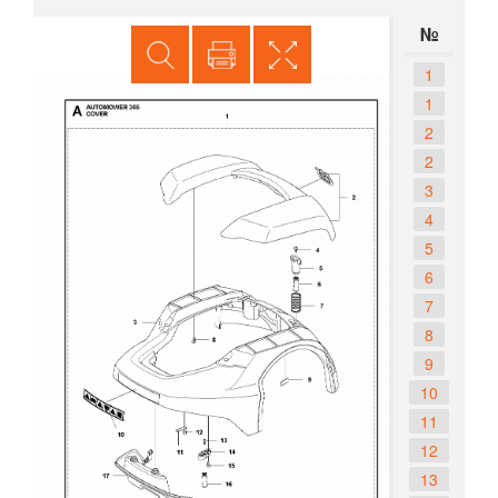
№
1
1
2
2
3
4
5
6
7
8
9
10
11
12
13