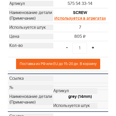
575 54 33-14
SCREW
Используется в агрегатах
7
805
i
-
+
Поставка из РФ или EU до 15-20 дн. В корзину
grey (14mm)