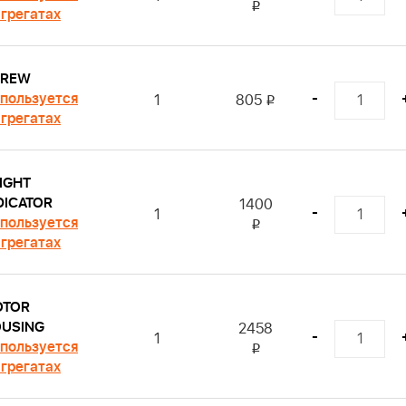
i
агрегатах
CREW
пользуется
-
1
805
i
агрегатах
IGHT
DICATOR
1400
-
1
пользуется
i
агрегатах
OTOR
USING
2458
-
1
пользуется
i
агрегатах