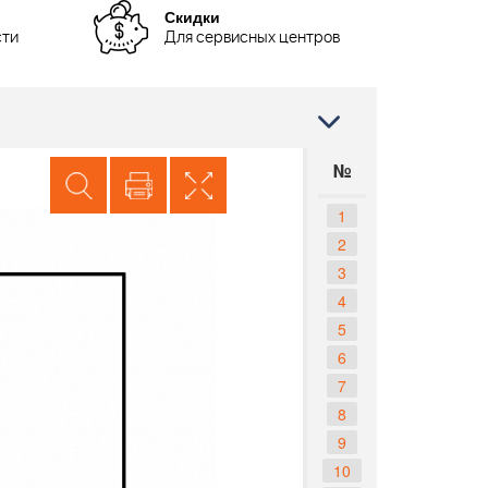
Скидки
сти
Для сервисных центров
№
1
2
3
4
5
6
7
8
9
10