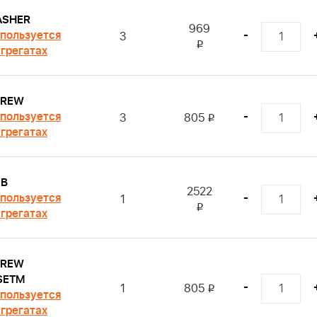
ASHER
969
пользуется
-
3
i
агрегатах
CREW
пользуется
-
3
805
i
агрегатах
UB
2522
пользуется
-
1
i
агрегатах
CREW
SETM
-
1
805
i
пользуется
агрегатах