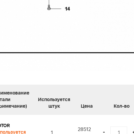
именование
тали
Используется
римечание)
штук
Цена
Кол-во
OTOR
28512
пользуется
-
1