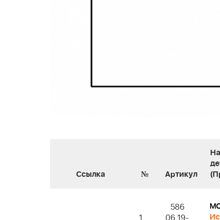
На
де
Ссылка
№
Артикул
(П
M
586
Ис
1
06 19-