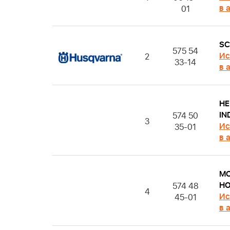
в 
01
S
575 54
Ис
2
33-14
в 
HE
IN
574 50
3
Ис
35-01
в 
M
HO
574 48
4
Ис
45-01
в 