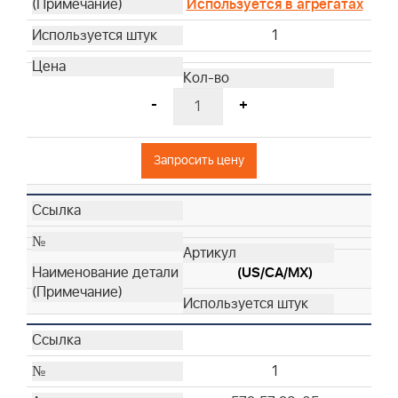
Используется в агрегатах
1
-
+
Запросить цену
(US/CA/MX)
1