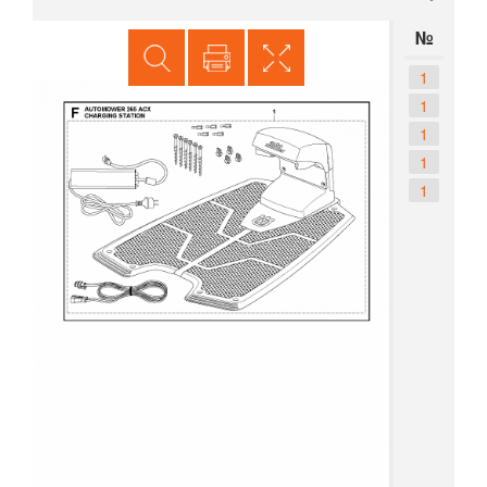
№
1
1
1
1
1