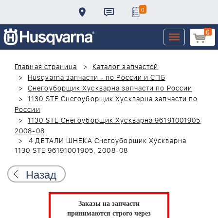
0
0
Toggle
navigation
Главная страница
Каталог запчастей
Husqvarna запчасти - по России и СПБ
Снегоуборщик Хускварна запчасти по России
1130 STE Снегоуборщик Хускварна запчасти по
России
1130 STE Снегоуборщик Хускварна 96191001905
2008-08
4 ДЕТАЛИ ШНЕКА Снегоуборщик Хускварна
1130 STE 96191001905, 2008-08
Назад
Заказы на запчасти
принимаются строго через