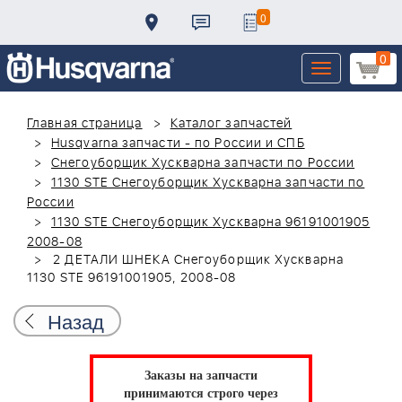
0
0
Toggle
navigation
Главная страница
Каталог запчастей
Husqvarna запчасти - по России и СПБ
Снегоуборщик Хускварна запчасти по России
1130 STE Снегоуборщик Хускварна запчасти по
России
1130 STE Снегоуборщик Хускварна 96191001905
2008-08
2 ДЕТАЛИ ШНЕКА Снегоуборщик Хускварна
1130 STE 96191001905, 2008-08
Назад
Заказы на запчасти
принимаются строго через