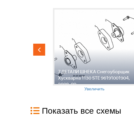
гоуборщик
7 ДЕТАЛИ ШНЕКА Снегоуборщик
191001904,
Хускварна 1130 STE 96191001904,
2008-09
Увеличить
Показать все схемы