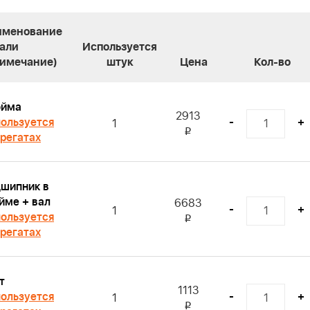
именование
али
Используется
имечание)
штук
Цена
Кол-во
ойма
2913
ользуется
-
+
1
i
грегатах
шипник в
йме + вал
6683
-
+
1
ользуется
i
грегатах
т
1113
ользуется
-
+
1
i