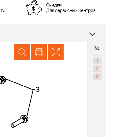
Скидки
сти
Для сервисных центров
№
1
2
3