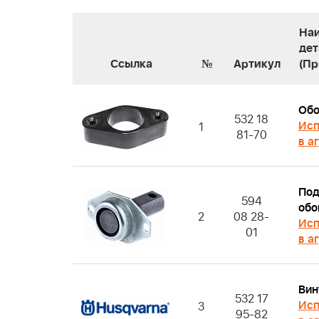
На
дет
Ссылка
№
Артикул
(Пр
Об
532 18
Исп
1
81-70
в а
Под
594
обо
2
08 28-
Исп
01
в а
Вин
532 17
Исп
3
95-82