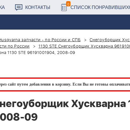
0
КА
КОНТАКТЫ
СПИСОК ПОНРАВИВШИХ
Husqvarna запчасти - по России и СПБ
Снегоуборщик Хус
сти по России
1130 STE Снегоуборщик Хускварна 961910
а 1130 STE 96191001904, 2008-09
рез сайт путем добавления в корзину.
Если Вы не готовы оплачивать 
негоуборщик Хускварна 
2008-09