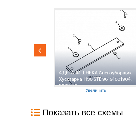
гоуборщик
4 ДЕТАЛИ ШНЕКА Снегоуборщик
191001904,
Хускварна 1130 STE 96191001904,
2008-09
Увеличить
Показать все схемы