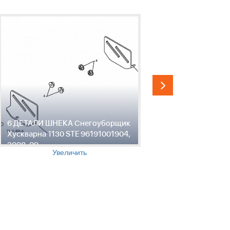
6 ДЕТАЛИ ШНЕКА Снегоуборщик
7 ДЕТАЛИ
Хускварна 1130 STE 96191001904,
Хускварна
2008-09
2008-09
Увеличить