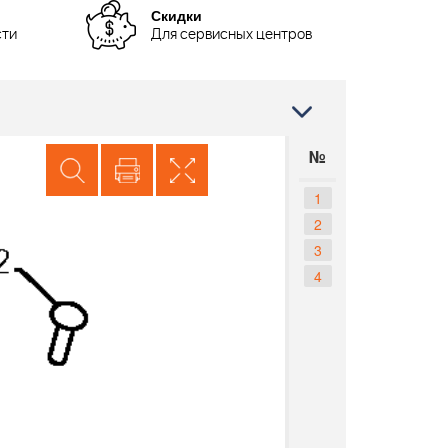
Скидки
сти
Для сервисных центров
№
1
2
3
4