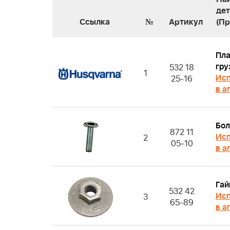
де
Ссылка
№
Артикул
(П
Пла
гру
532 18
1
Исп
25-16
в а
Бол
872 11
Исп
2
05-10
в а
Гай
532 42
Исп
3
65-89
в а