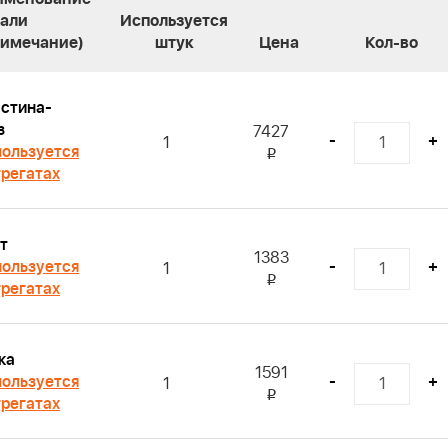
тали
Используется
римечание)
штук
Цена
Кол-во
стина-
з
7427
-
+
1
ользуется
i
грегатах
т
1383
ользуется
-
+
1
i
грегатах
ка
1591
ользуется
-
+
1
i
грегатах