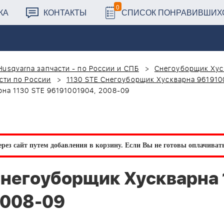
0
КА
КОНТАКТЫ
СПИСОК ПОНРАВИВШИХ
Husqvarna запчасти - по России и СПБ
Снегоуборщик Хус
сти по России
1130 STE Снегоуборщик Хускварна 961910
а 1130 STE 96191001904, 2008-09
рез сайт путем добавления в корзину.
Если Вы не готовы оплачивать 
негоуборщик Хускварна 
2008-09