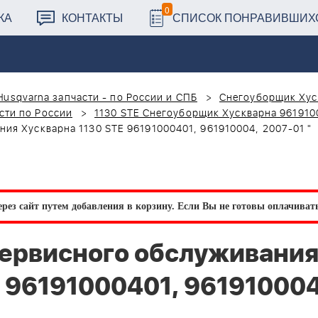
0
КА
КОНТАКТЫ
СПИСОК ПОНРАВИВШИХ
Husqvarna запчасти - по России и СПБ
Снегоуборщик Хус
сти по России
1130 STE Снегоуборщик Хускварна 961910
ия Хускварна 1130 STE 96191000401, 961910004, 2007-01 "
рез сайт путем добавления в корзину.
Если Вы не готовы оплачивать 
сервисного обслуживани
E 96191000401, 961910004