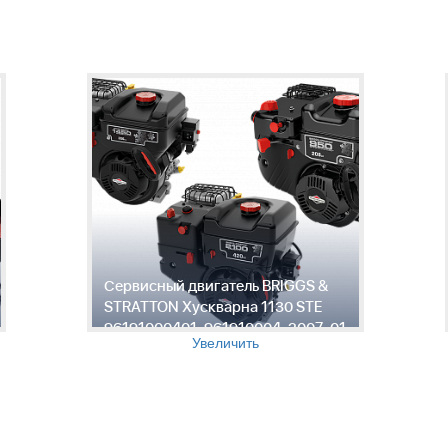
Сервисный двигатель BRIGGS &
STRATTON Хускварна 1130 STE
96191000401, 961910004, 2007-01
Увеличить
"