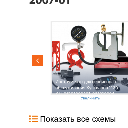
2007-01 "
ловки,
Инструменты для сервисного
на 1130
обслуживания Хускварна 1130
10004,
STE 96191000401, 961910004,
Увеличить
2007-01 "
Показать все схемы