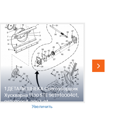
1 ДЕТАЛИ ШНЕКА Снегоуборщик
2 ДЕТАЛИ
Хускварна 1130 STE 96191000401,
Снегоубор
961910004, 2007-01
STE 96191
Увеличить
2007-01