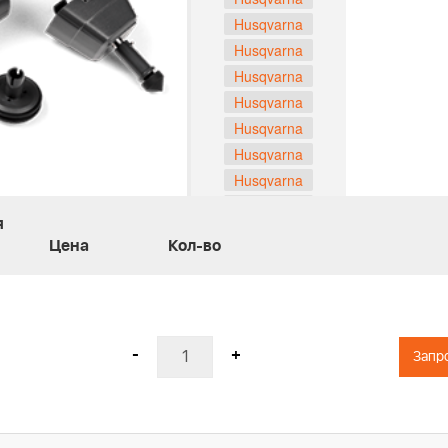
Husqvarna
Husqvarna
Husqvarna
Husqvarna
Husqvarna
Husqvarna
Husqvarna
Husqvarna
я
Husqvarna
Цена
Кол-во
Husqvarna
Husqvarna
Husqvarna
Husqvarna
-
+
Запр
Husqvarna
Husqvarna
Husqvarna
Husqvarna