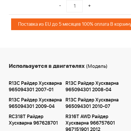
-
+
Поставка из EU до 5 месяцев 100% оплата В корзин
Используется в двигателях
(Модель)
R13C Райдер Хускварна
R13C Райдер Хускварна
965094301 2007-01
965094301 2008-04
R13C Райдер Хускварна
R13C Райдер Хускварна
965094301 2009-04
965094301 2010-07
RC318T Райдер
R316T AWD Райдер
Хускварна 967628701
Хускварна 966757601
967151901 2012