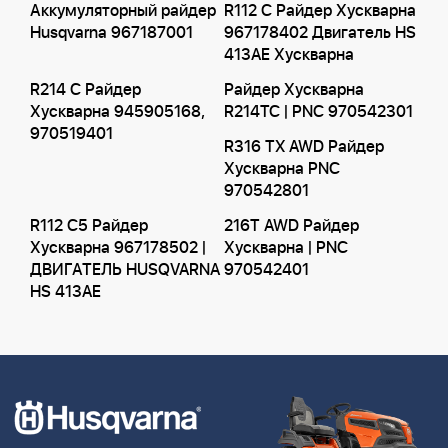
Аккумуляторный райдер
R112 C Райдер Хускварна
Husqvarna 967187001
967178402 Двигатель HS
413AE Хускварна
R214 C Райдер
Райдер Хускварна
Хускварна 945905168,
R214TC | PNC 970542301
970519401
R316 TX AWD Райдер
Хускварна PNC
970542801
R112 C5 Райдер
216T AWD Райдер
Хускварна 967178502 |
Хускварна | PNC
ДВИГАТЕЛЬ HUSQVARNA
970542401
HS 413AE