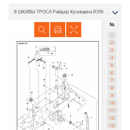
8 ШКИВЫ ТРОСА Райдер Хускварна R316 Ts AWD 967291801, 2017
№
1
2
3
4
5
6
7
8
9
10
11
12
13