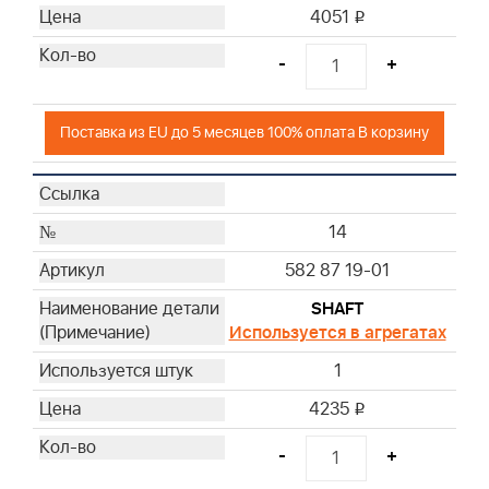
4051
i
-
+
Поставка из EU до 5 месяцев 100% оплата В корзину
14
582 87 19-01
SHAFT
Используется в агрегатах
1
4235
i
-
+