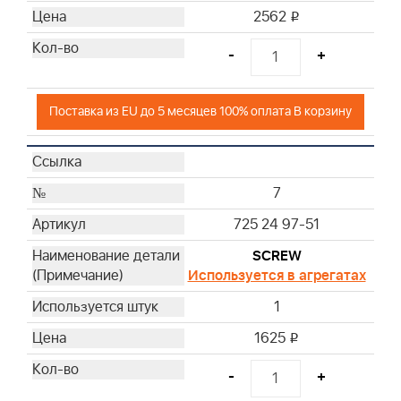
2562
i
-
+
Поставка из EU до 5 месяцев 100% оплата В корзину
7
725 24 97-51
SCREW
Используется в агрегатах
1
1625
i
-
+