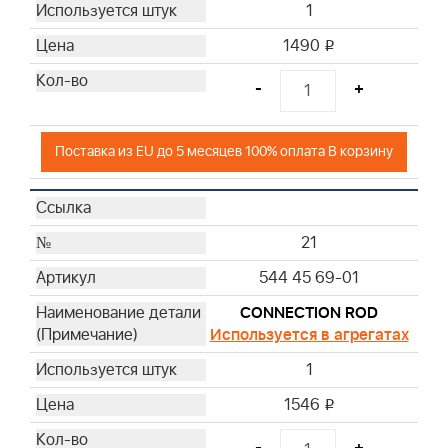
1
1490
i
-
+
Поставка из EU до 5 месяцев 100% оплата В корзину
21
544 45 69-01
CONNECTION ROD
Используется в агрегатах
1
1546
i
-
+