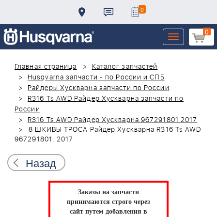
0
0
Toggle
navigation
Главная страница
Каталог запчастей
Husqvarna запчасти - по России и СПБ
Райдеры Хускварна запчасти по России
R316 Ts AWD Райдер Хускварна запчасти по
России
R316 Ts AWD Райдер Хускварна 967291801 2017
8 ШКИВЫ ТРОСА Райдер Хускварна R316 Ts AWD
967291801, 2017
Назад
Заказы на запчасти
принимаются строго через
сайт путем добавления в