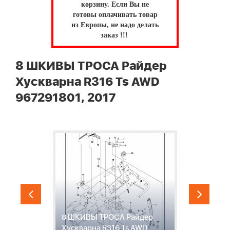
корзину.
Если Вы не
готовы оплачивать товар
из Европы, не надо делать
заказ !!!
8 ШКИВЫ ТРОСА Райдер
Хускварна R316 Ts AWD
967291801, 2017
НИ
8 ШКИВЫ ТРОСА Райдер
9
Хускварна R316 Ts AWD
Р