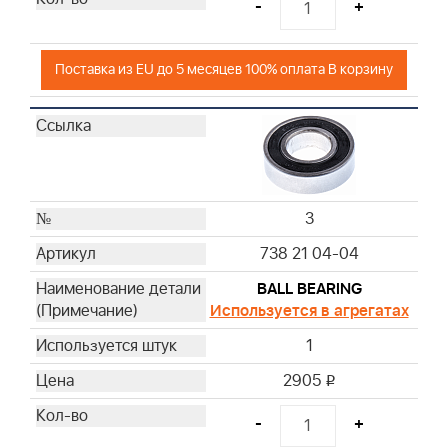
-
+
Поставка из EU до 5 месяцев 100% оплата В корзину
3
738 21 04-04
BALL BEARING
Используется в агрегатах
1
2905
i
-
+