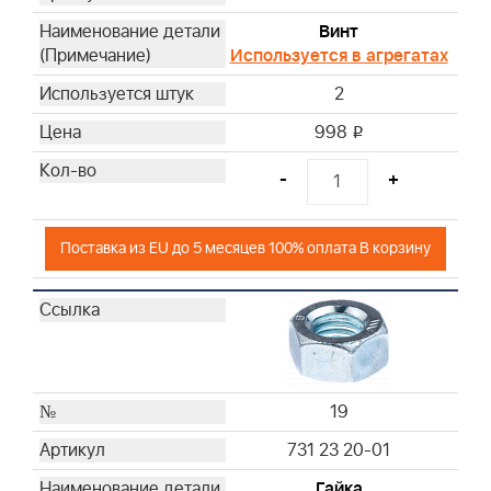
Винт
Используется в агрегатах
2
998
i
-
+
Поставка из EU до 5 месяцев 100% оплата В корзину
19
731 23 20-01
Гайка