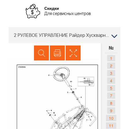
Скидки
Для сервисных центров
2 РУЛЕВОЕ УПРАВЛЕНИЕ Райдер Хускварна R112 C5 967178501R112 C5 Райдер Хускварна 967178502 | ДВИГАТЕЛЬ BRIGGS&STRATTON
№
1
2
3
4
5
7
8
9
10
11