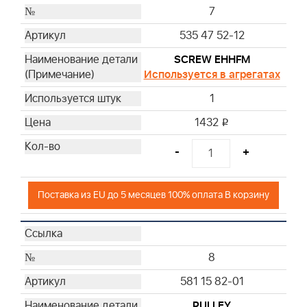
7
535 47 52-12
SCREW EHHFM
Используется в агрегатах
1
1432
i
-
+
Поставка из EU до 5 месяцев 100% оплата В корзину
8
581 15 82-01
PULLEY