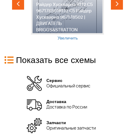
Райдер Хускварна R112 C5
Х
967178501R112 C5 Райдер
9
Хускварна 967178502 |
Х
ДВИГАТЕЛЬ
Д
BRIGGS&STRATTON
B
Увеличить
Показать все схемы
Сервис
Официальный сервис
Доставка
Доставка по России
Запчасти
Оригинальные запчасти