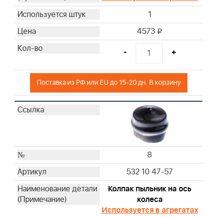
1
4573
i
-
+
Поставка из РФ или EU до 15-20 дн. В корзину
8
532 10 47-57
Колпак пыльник на ось
колеса
Используется в агрегатах