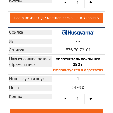
-
+
Поставка из EU до 5 месяцев 100% оплата В корзину
- -
576 70 72-01
Уплотнитель покрышки
280 г
Используется в агрегатах
1
2476
i
-
+