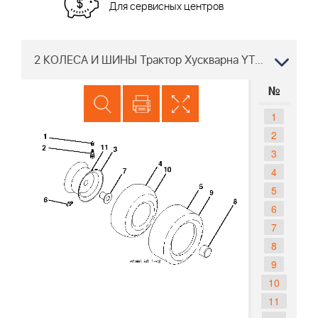
Для сервисных центров
2 КОЛЕСА И ШИНЫ Трактор Хускварна YTH220 TWIN 96041002702, 2008-09
№
1
2
3
4
5
6
7
8
9
10
11