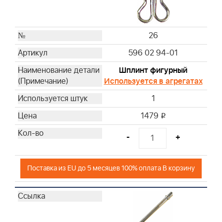
26
596 02 94-01
Шплинт фигурный
Используется в агрегатах
1
1479
i
-
+
Поставка из EU до 5 месяцев 100% оплата В корзину