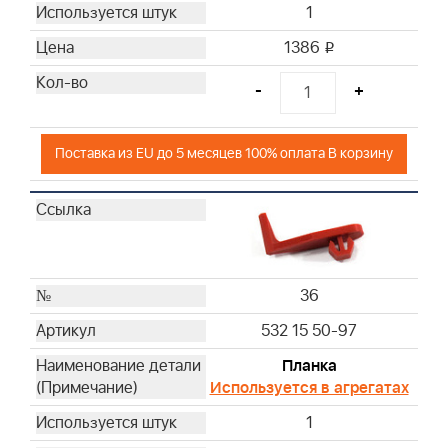
1
1386
i
-
+
Поставка из EU до 5 месяцев 100% оплата В корзину
36
532 15 50-97
Планка
Используется в агрегатах
1