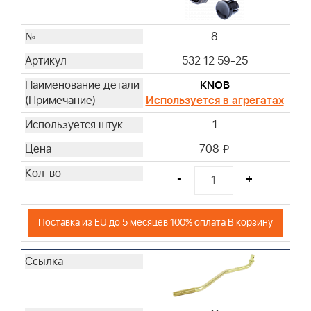
8
532 12 59-25
KNOB
Используется в агрегатах
1
708
i
-
+
Поставка из EU до 5 месяцев 100% оплата В корзину