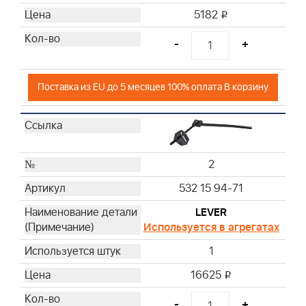
36
5182
i
37
38
-
+
40
41
Поставка из EU до 5 месяцев 100% оплата В корзину
49
50
2
532 15 94-71
LEVER
Используется в агрегатах
1
16625
i
-
+