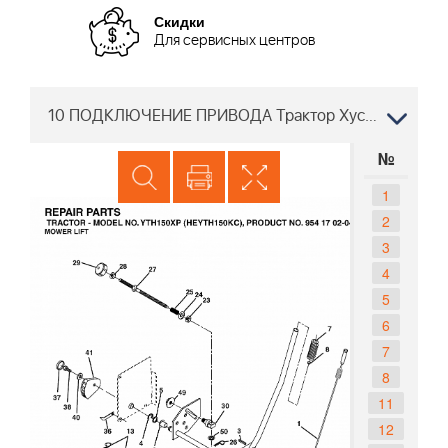
Скидки
Для сервисных центров
10 ПОДКЛЮЧЕНИЕ ПРИВОДА Трактор Хускварна YTH150 XP HEYTH150KC, 954170204, 2004-06
№
1
2
3
4
5
6
7
8
11
12