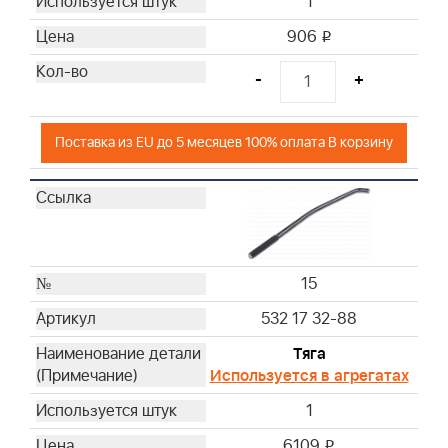
1
906
i
-
+
Поставка из EU до 5 месяцев 100% оплата В корзину
15
532 17 32-88
Тяга
Используется в агрегатах
1
6109
i