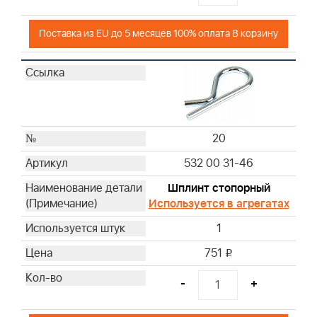
Поставка из EU до 5 месяцев 100% оплата В корзину
20
532 00 31-46
Шплинт стопорный
Используется в агрегатах
1
751
i
-
+