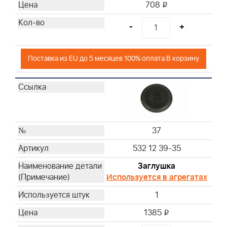
708
i
-
+
Поставка из EU до 5 месяцев 100% оплата В корзину
37
532 12 39-35
Заглушка
Используется в агрегатах
1
1385
i