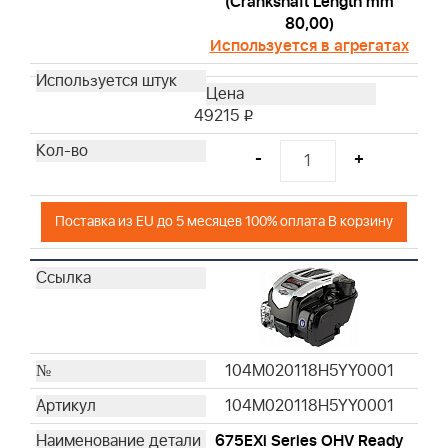
(Crankshaft Length mm
80,00)
Используется в агрегатах
49215
i
-
+
Поставка из EU до 5 месяцев 100% оплата В корзину
104M020118H5YY0001
104M020118H5YY0001
675EXi Series OHV Ready