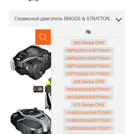
Сервисный двигатель BRIGGS & STRATTON WB 48 SE 966978101, 2009-02 "
№
500 Series OHV
09P6020014H5YY0001
09P6020015H5YY0001
09P7020060H5YY0001
09P7020061H1YY0001
625 Series OHV
093J020033H5YY0001
093J020034H5YY0001
675 Series OHV
104M020045H5YY0001
104M020046H5YY0001
104M020066H5YY0001