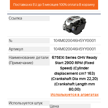
Поставка из EU до 5 месяцев 100% оплата В корзину
104M020046H5YY0001
104M020046H5YY0001
675EXi Series OHV Ready
Start 2900 RPM (Fixed
Speed) (Cylinder
displacement cm? 163)
(Crankshaft Dia mm 22,20)
(Crankshaft Length mm
80,00)
Используется в агрегатах