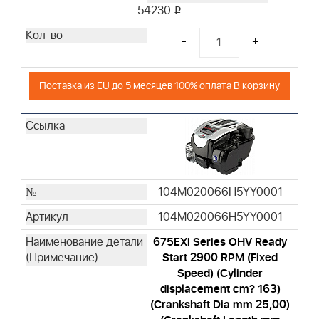
54230
i
-
+
Поставка из EU до 5 месяцев 100% оплата В корзину
104M020066H5YY0001
104M020066H5YY0001
675EXi Series OHV Ready
Start 2900 RPM (Fixed
Speed) (Cylinder
displacement cm? 163)
(Crankshaft Dia mm 25,00)