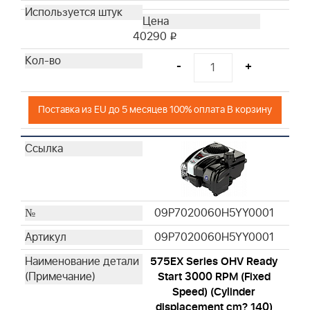
40290
i
-
+
Поставка из EU до 5 месяцев 100% оплата В корзину
09P7020060H5YY0001
09P7020060H5YY0001
575EX Series OHV Ready
Start 3000 RPM (Fixed
Speed) (Cylinder
displacement cm? 140)