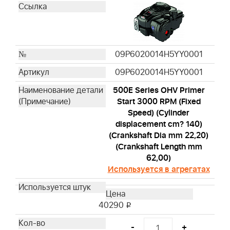
599912501
577616821
992423
09P6020014H5YY0001
09P6020014H5YY0001
500E Series OHV Primer
Start 3000 RPM (Fixed
Speed) (Cylinder
displacement cm? 140)
(Crankshaft Dia mm 22,20)
(Crankshaft Length mm
62,00)
Используется в агрегатах
40290
i
-
+