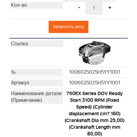
-
+
Запросить цену
1006025025H5YY1001
1006025025H5YY1001
750EX Series DOV Ready
Start 3100 RPM (Fixed
Speed) (Cylinder
displacement cm? 160)
(Crankshaft Dia mm 25,00)
(Crankshaft Length mm
80,00)