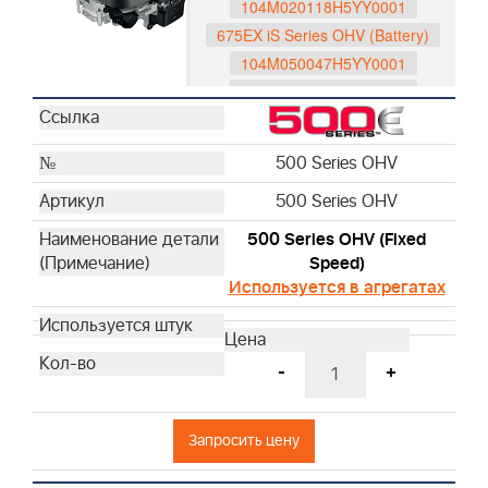
104M020118H5YY0001
675EX iS Series OHV (Battery)
104M050047H5YY0001
104M050048H5YY0001
104M0B0065H5YY0001
104M0B0116H5YY0001
500 Series OHV
597189
500 Series OHV
596088
593562
500 Series OHV (Fixed
750 Series DOV
Speed)
Используется в агрегатах
1006025025H5YY1001
1006020190H5YY7001
1006020178H5YY7001
-
+
1006020177H5YY7001
1006070053H5YY0001
1006070054H5YY0001
Запросить цену
Husqvarna Series OHV
529347201