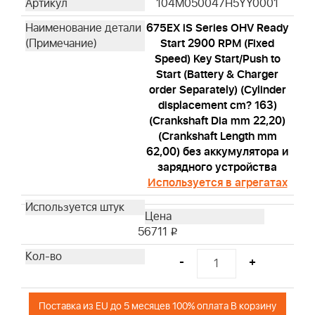
104M050047H5YY0001
675EX iS Series OHV Ready
Start 2900 RPM (Fixed
Speed) Key Start/Push to
Start (Battery & Charger
order Separately) (Cylinder
displacement cm? 163)
(Crankshaft Dia mm 22,20)
(Crankshaft Length mm
62,00) без аккумулятора и
зарядного устройства
Используется в агрегатах
56711
i
-
+
Поставка из EU до 5 месяцев 100% оплата В корзину