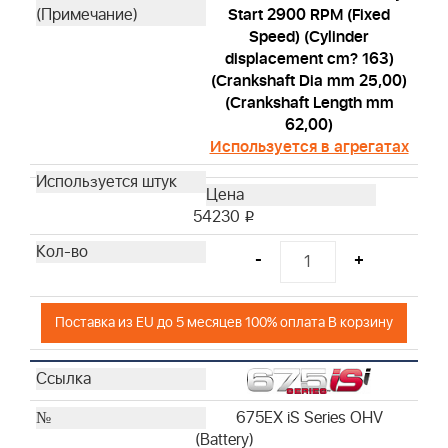
Start 2900 RPM (Fixed
Speed) (Cylinder
displacement cm? 163)
(Crankshaft Dia mm 25,00)
(Crankshaft Length mm
62,00)
Используется в агрегатах
54230
i
-
+
Поставка из EU до 5 месяцев 100% оплата В корзину
675EX iS Series OHV
(Battery)