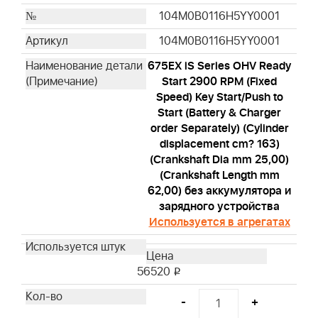
104M0B0116H5YY0001
104M0B0116H5YY0001
675EX iS Series OHV Ready
Start 2900 RPM (Fixed
Speed) Key Start/Push to
Start (Battery & Charger
order Separately) (Cylinder
displacement cm? 163)
(Crankshaft Dia mm 25,00)
(Crankshaft Length mm
62,00) без аккумулятора и
зарядного устройства
Используется в агрегатах
56520
i
-
+