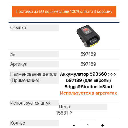
Поставка из EU до 5 месяцев 100% оплата В корзину
597189
597189
Аккумулятор 593560 >>>
597189 (для Европы)
Briggs&Stratton InStart
Используется в агрегатах
15631
i
-
+