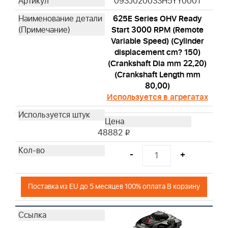
093J020033H5YY0001
625E Series OHV Ready
Start 3000 RPM (Remote
Variable Speed) (Cylinder
displacement cm? 150)
(Crankshaft Dia mm 22,20)
(Crankshaft Length mm
80,00)
Используется в агрегатах
48882
i
-
+
Поставка из EU до 5 месяцев 100% оплата В корзину