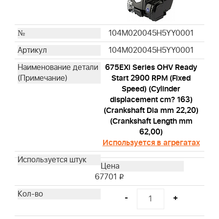
104M020045H5YY0001
104M020045H5YY0001
675EXi Series OHV Ready
Start 2900 RPM (Fixed
Speed) (Cylinder
displacement cm? 163)
(Crankshaft Dia mm 22,20)
(Crankshaft Length mm
62,00)
Используется в агрегатах
67701
i
-
+