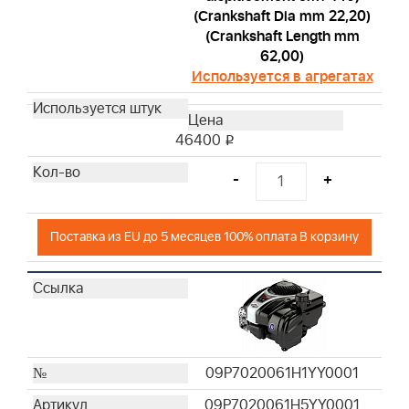
(Crankshaft Dia mm 22,20)
(Crankshaft Length mm
62,00)
Используется в агрегатах
46400
i
-
+
Поставка из EU до 5 месяцев 100% оплата В корзину
09P7020061H1YY0001
09P7020061H5YY0001