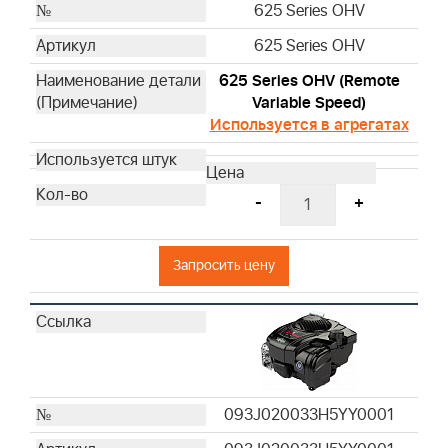
625 Series OHV
625 Series OHV
625 Series OHV (Remote
Variable Speed)
Используется в агрегатах
-
+
Запросить цену
093J020033H5YY0001