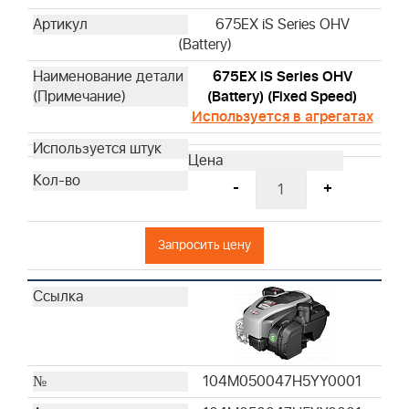
675EX iS Series OHV
(Battery)
675EX iS Series OHV
(Battery) (Fixed Speed)
Используется в агрегатах
-
+
Запросить цену
104M050047H5YY0001