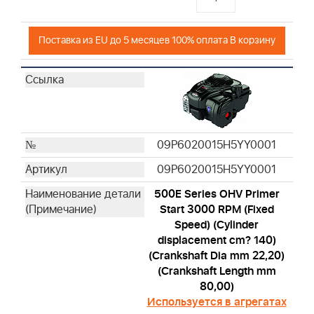
Поставка из EU до 5 месяцев 100% оплата В корзину
09P6020015H5YY0001
09P6020015H5YY0001
500E Series OHV Primer
Start 3000 RPM (Fixed
Speed) (Cylinder
displacement cm? 140)
(Crankshaft Dia mm 22,20)
(Crankshaft Length mm
80,00)
Используется в агрегатах