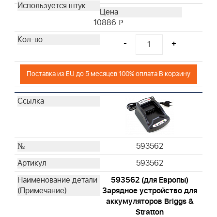
10886
i
-
+
Поставка из EU до 5 месяцев 100% оплата В корзину
593562
593562
593562 (для Европы)
Зарядное устройство для
аккумуляторов Briggs &
Stratton