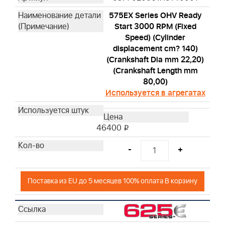
575EX Series OHV Ready
Start 3000 RPM (Fixed
Speed) (Cylinder
displacement cm? 140)
(Crankshaft Dia mm 22,20)
(Crankshaft Length mm
80,00)
Используется в агрегатах
46400
i
-
+
Поставка из EU до 5 месяцев 100% оплата В корзину