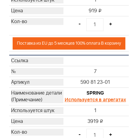
919
i
-
+
Поставка из EU до 5 месяцев 100% оплата В корзину
7
590 81 23-01
SPRING
Используется в агрегатах
1
3919
i
-
+