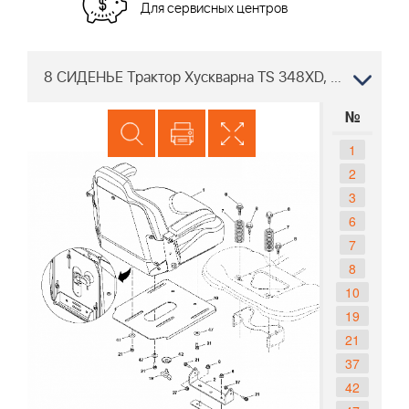
Для сервисных центров
8 СИДЕНЬЕ Трактор Хускварна TS 348XD, 96041043700, 2019-08
№
1
2
3
6
7
8
10
19
21
37
42