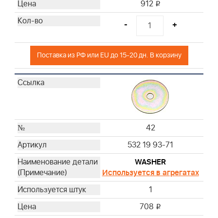
912
i
-
+
Поставка из РФ или EU до 15-20 дн. В корзину
42
532 19 93-71
WASHER
Используется в агрегатах
1
708
i