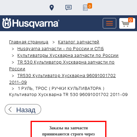
0
0
Toggle
navigation
Главная страница
Каталог запчастей
Husqvarna запчасти - по России и СПБ
Культиваторы Хускварна запчасти по России
TR 530 Культиватор Хускварна запчасти по
России
TR530 Культиватор Хускварна 96091001702
2011-09
1 РУЛЬ, ТРОС ( РУЧКИ КУЛЬТИВАТОРА )
Культиватор Хускварна TR 530 96091001702 2011-09
Назад
Заказы на запчасти
принимаются строго через