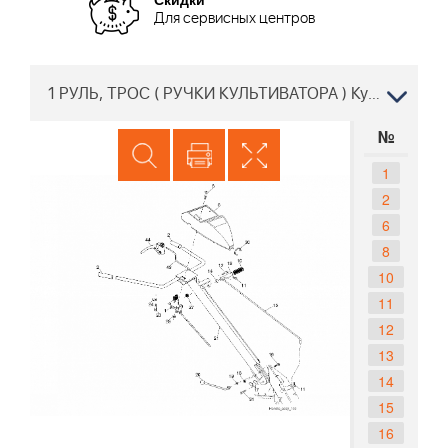
Для сервисных центров
1 РУЛЬ, ТРОС ( РУЧКИ КУЛЬТИВАТОРА ) Культиватор Хускварна TR 530 96091001702 2011-09
№
1
2
6
8
10
11
12
13
14
15
16