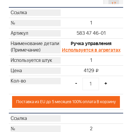
17
18
19
1
20
583 47 46-01
21
23
Ручка управления
24
Используется в агрегатах
27
1
29
4129
i
30
31
-
+
43
44
Поставка из EU до 5 месяцев 100% оплата В корзину
2