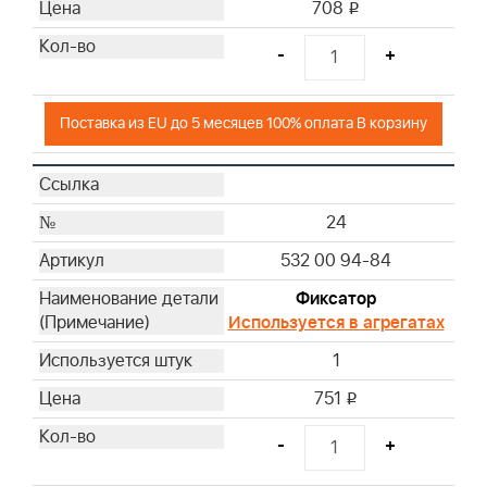
708
i
-
+
Поставка из EU до 5 месяцев 100% оплата В корзину
24
532 00 94-84
Фиксатор
Используется в агрегатах
1
751
i
-
+