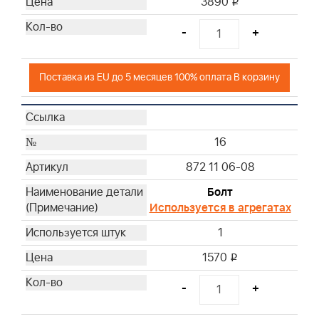
3890
i
-
+
Поставка из EU до 5 месяцев 100% оплата В корзину
16
872 11 06-08
Болт
Используется в агрегатах
1
1570
i
-
+