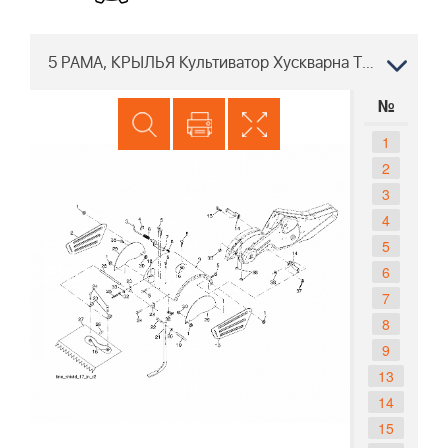
5 РАМА, КРЫЛЬЯ Культиватор Хускварна TR 430 96091001601, 2010-09
№
1
2
3
4
5
6
7
8
9
13
14
15