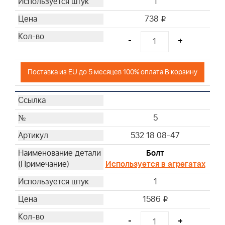
1
738
i
-
+
Поставка из EU до 5 месяцев 100% оплата В корзину
5
532 18 08-47
Болт
Используется в агрегатах
1
1586
i
-
+