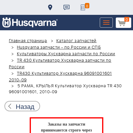
0
0
Toggle
navigation
Главная страница
Каталог запчастей
Husqvarna запчасти - по России и СПБ
Культиваторы Хускварна запчасти по России
TR 430 Культиватор Хускварна запчасти по
России
TR430 Культиватор Хускварна 96091001601
2010-09
5 РАМА, КРЫЛЬЯ Культиватор Хускварна TR 430
96091001601, 2010-09
Назад
Заказы на запчасти
принимаются строго через