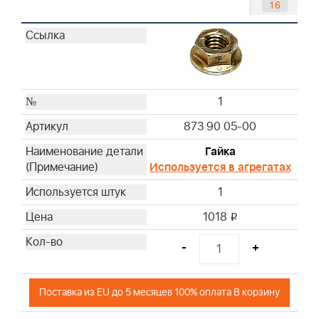
16
18
19
20
21
22
1
23
873 90 05-00
24
Гайка
25
Используется в агрегатах
26
27
1
28
1018
i
29
30
-
+
32
33
Поставка из EU до 5 месяцев 100% оплата В корзину
35
37