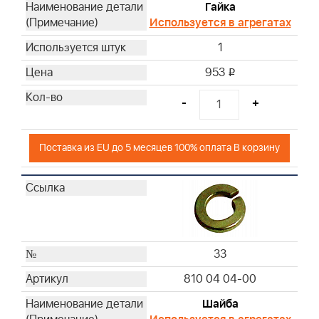
Гайка
Используется в агрегатах
1
953
i
-
+
Поставка из EU до 5 месяцев 100% оплата В корзину
33
810 04 04-00
Шайба