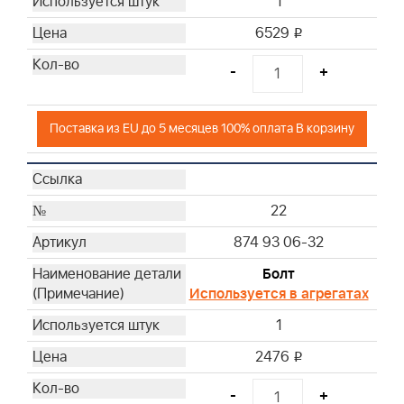
1
6529
i
-
+
Поставка из EU до 5 месяцев 100% оплата В корзину
22
874 93 06-32
Болт
Используется в агрегатах
1
2476
i
-
+