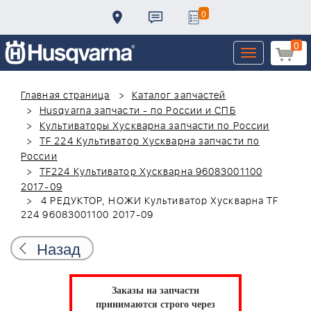
0
0
Toggle
navigation
Главная страница
Каталог запчастей
Husqvarna запчасти - по России и СПБ
Культиваторы Хускварна запчасти по России
TF 224 Культиватор Хускварна запчасти по
России
TF224 Культиватор Хускварна 96083001100
2017-09
4 РЕДУКТОР, НОЖИ Культиватор Хускварна TF
224 96083001100 2017-09
Назад
Заказы на запчасти
принимаются строго через