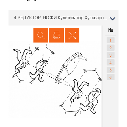
4 РЕДУКТОР, НОЖИ Культиватор Хускварна TF 224 96083001100 2017-09
№
1
2
3
4
5
6