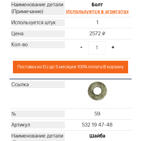
Болт
Используется в агрегатах
1
2572
i
-
+
Поставка из EU до 5 месяцев 100% оплата В корзину
59
532 19 47-48
Шайба