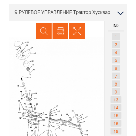
9 РУЛЕВОЕ УПРАВЛЕНИЕ Трактор Хускварна TC 38 96051013903, 2017-09
№
1
2
4
5
6
7
8
9
13
14
15
16
19