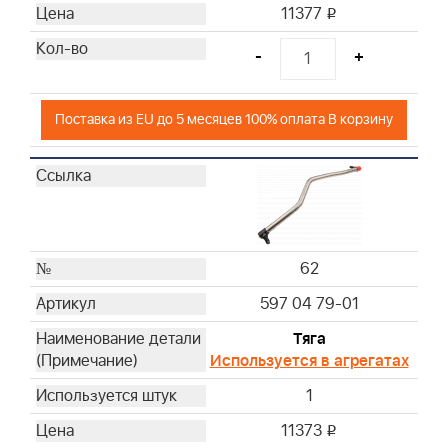
11377
i
-
+
Поставка из EU до 5 месяцев 100% оплата В корзину
62
597 04 79-01
Тяга
Используется в агрегатах
1
11373
i