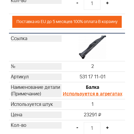
66
-
+
67
68
Поставка из EU до 5 месяцев 100% оплата В корзину
69
70
71
72
74
75
2
76
531 17 11-01
122
Балка
Используется в агрегатах
1
23291
i
-
+