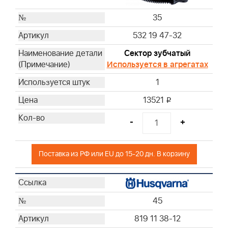
35
532 19 47-32
Сектор зубчатый
Используется в агрегатах
1
13521
i
-
+
Поставка из РФ или EU до 15-20 дн. В корзину
45
819 11 38-12