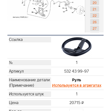
20
21
22
26
27
28
33
35
45
53
1
58
532 43 99-97
59
Руль
60
Используется в агрегатах
61
62
1
63
20715
i
64