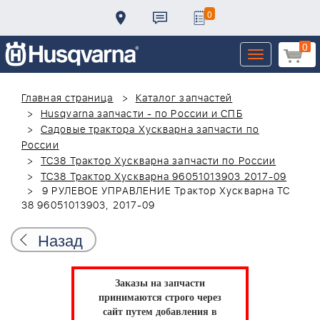
0
0
Toggle
navigation
Главная страница
Каталог запчастей
Husqvarna запчасти - по России и СПБ
Садовые трактора Хускварна запчасти по
России
TC38 Трактор Хускварна запчасти по России
TC38 Трактор Хускварна 96051013903 2017-09
9 РУЛЕВОЕ УПРАВЛЕНИЕ Трактор Хускварна TC
38 96051013903, 2017-09
Назад
Заказы на запчасти
принимаются строго через
сайт путем добавления в