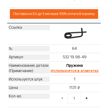
Поставка из EU до 5 месяцев 100% оплата В корзину
64
532 19 98-49
Пружина
Используется в агрегатах
1
1131
i
-
+