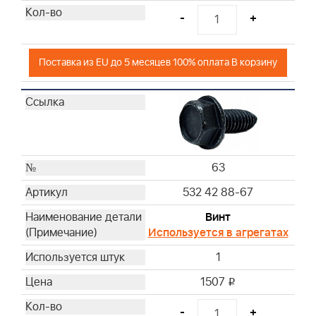
-
+
Поставка из EU до 5 месяцев 100% оплата В корзину
63
532 42 88-67
Винт
Используется в агрегатах
1
1507
i
-
+