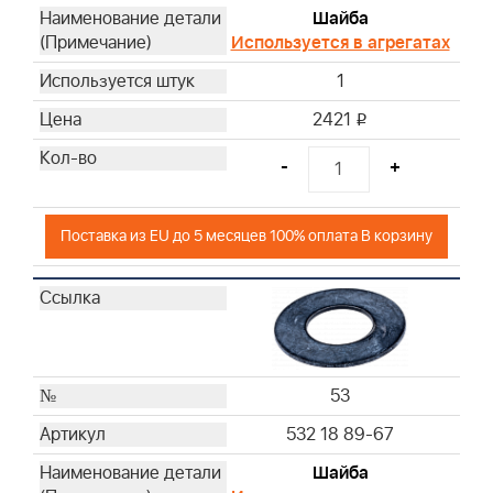
Шайба
Используется в агрегатах
1
2421
i
-
+
Поставка из EU до 5 месяцев 100% оплата В корзину
53
532 18 89-67
Шайба