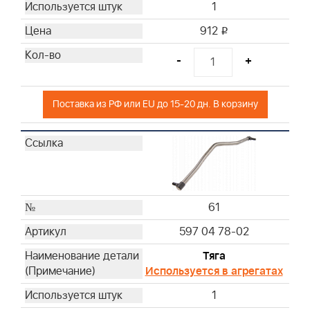
1
912
i
-
+
Поставка из РФ или EU до 15-20 дн. В корзину
61
597 04 78-02
Тяга
Используется в агрегатах
1