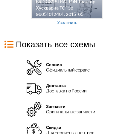
BRIGGS&STRATTON Трактор
9
на
Хускварна TC 138
Т
05
96051012401, 2015-05
9
Увеличить
Показать все схемы
Сервис
Официальный сервис
Доставка
Доставка по России
Запчасти
Оригинальные запчасти
Скидки
Для сервисных центров