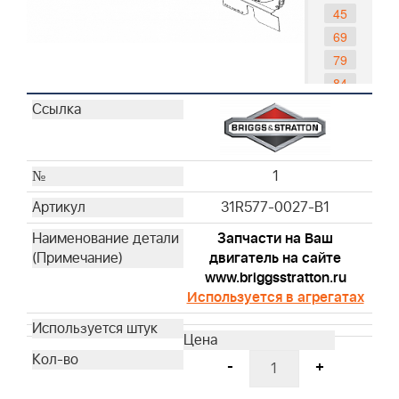
45
69
79
84
85
90
96
1
97
102
31R577-0027-B1
108
Запчасти на Ваш
122
двигатель на сайте
www.briggsstratton.ru
Используется в агрегатах
-
+