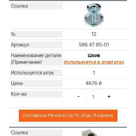
12
586 47 85-01
Шкив
Используется в агрегатах
1
4676
i
-
+
Поставка из РФ или EU до 15-20 дн. В корзину