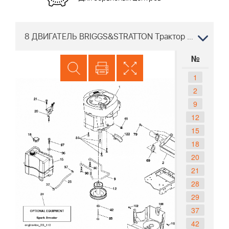
8 ДВИГАТЕЛЬ BRIGGS&STRATTON Трактор Хускварна TC 138 96051012401, 2015-05
№
1
2
9
12
15
18
20
21
28
29
37
42