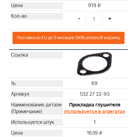
919
i
-
+
Поставка из EU до 5 месяцев 100% оплата В корзину
69
532 27 22-93
Прокладка глушителя
Используется в агрегатах
1
1639
i