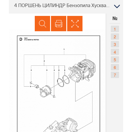
4 ПОРШЕНЬ ЦИЛИНДР Бензопила Хускварна T435 от 2017-10
№
1
2
3
4
5
6
7