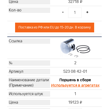
32718
i
-
+
Поставка из РФ или EU до 15-20 дн. В корзину
2
523 08 42-01
Поршень в сборе
Используется в агрегатах
1
19123
i