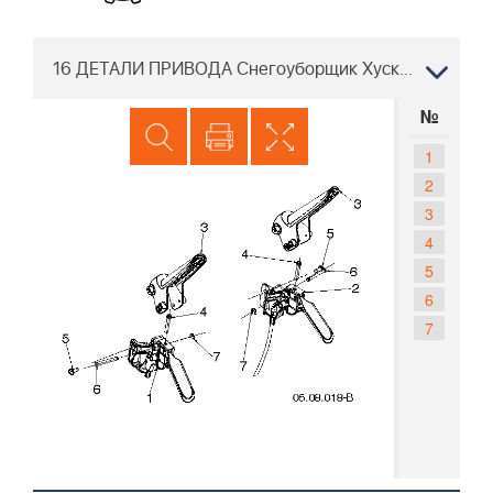
16 ДЕТАЛИ ПРИВОДА Снегоуборщик Хускварна ST 427T 96193013301 2019-04
№
1
2
3
4
5
6
7