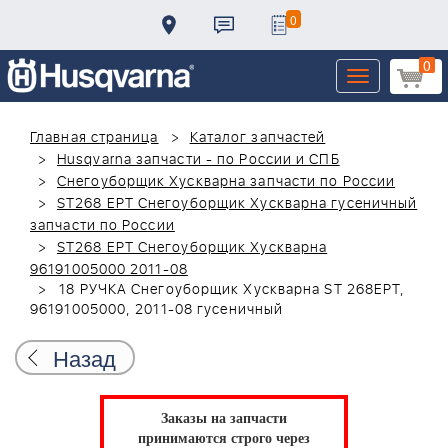
0
0
Toggle
navigation
Главная страница
Каталог запчастей
Husqvarna запчасти - по России и СПБ
Снегоуборщик Хускварна запчасти по России
ST268 EPT Снегоуборщик Хускварна гусеничный
запчасти по России
ST268 EPT Снегоуборщик Хускварна
96191005000 2011-08
18 РУЧКА Снегоуборщик Хускварна ST 268EPT,
96191005000, 2011-08 гусеничный
Назад
Заказы на запчасти
принимаются строго через