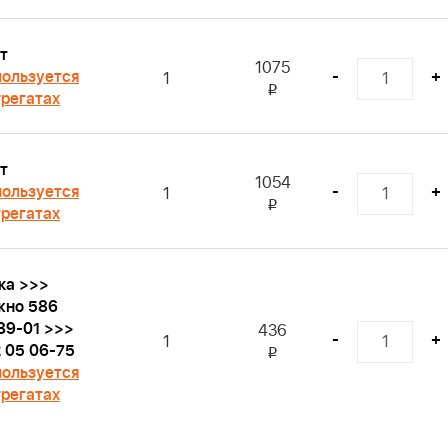
т
1075
ользуется
-
+
1
i
грегатах
т
1054
ользуется
-
+
1
i
грегатах
ка >>>
жно 586
89-01 >>>
436
-
+
1
 05 06-75
i
ользуется
грегатах