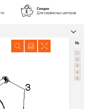
Скидки
сти
Для сервисных центров
№
1
2
3
4
5