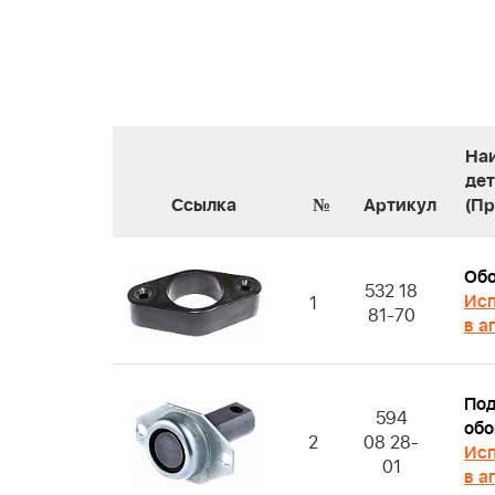
На
де
Ссылка
№
Артикул
(П
Об
532 18
Исп
1
81-70
в а
Под
594
обо
2
08 28-
Исп
01
в а