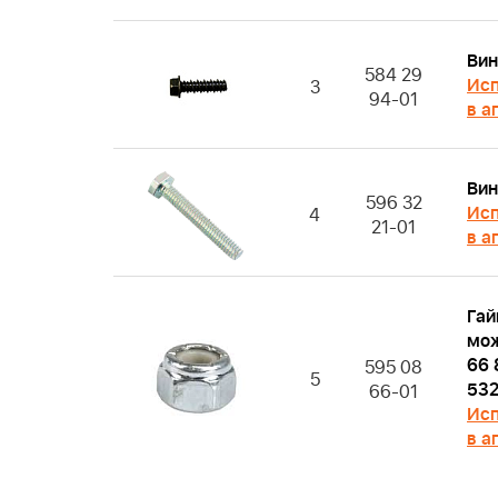
Вин
584 29
Исп
3
94-01
в а
Вин
596 32
Исп
4
21-01
в а
Гай
мо
66 
595 08
5
532
66-01
Исп
в а