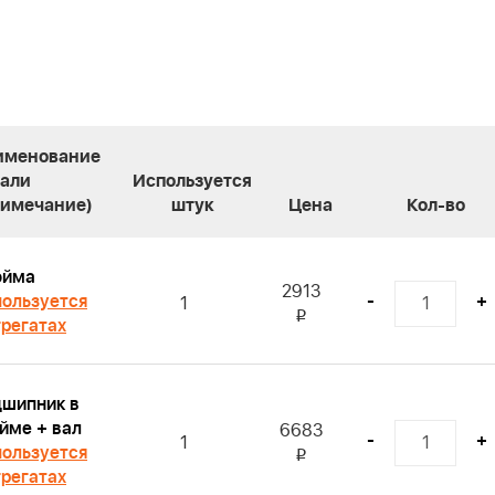
именование
тали
Используется
римечание)
штук
Цена
Кол-во
ойма
2913
ользуется
-
+
1
i
грегатах
шипник в
йме + вал
6683
-
+
1
ользуется
i
грегатах