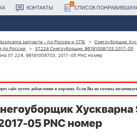
0
КА
КОНТАКТЫ
СПИСОК ПОНРАВИВШИХ
Husqvarna запчасти - по России и СПБ
Снегоуборщик Хус
и по России
ST224 Снегоуборщик 96191008703 2017-05
а ST 224, 96191008703, 2017-05 PNC номер
рез сайт путем добавления в корзину.
Если Вы не готовы оплачивать 
негоуборщик Хускварна 
 2017-05 PNC номер